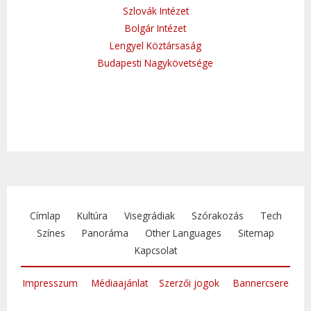
Szlovák Intézet
Bolgár Intézet
Lengyel Köztársaság
Budapesti Nagykövetsége
Címlap
Kultúra
Visegrádiak
Szórakozás
Tech
Színes
Panoráma
Other Languages
Sitemap
Kapcsolat
Impresszum
Médiaajánlat
Szerzői jogok
Bannercsere