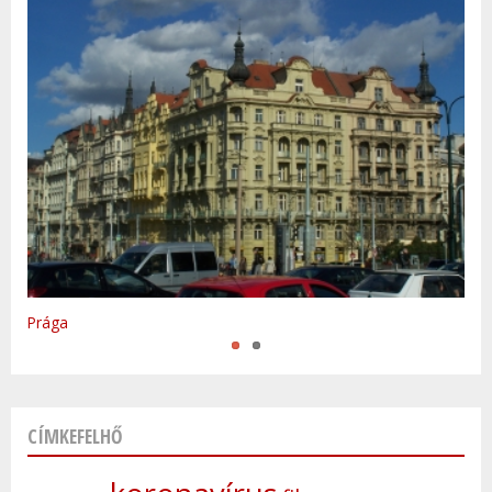
Varsó
Prága
CÍMKEFELHŐ