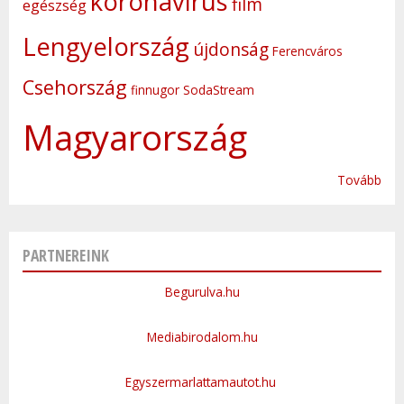
koronavírus
film
egészség
Lengyelország
újdonság
Ferencváros
Csehország
finnugor
SodaStream
Magyarország
Tovább
PARTNEREINK
Begurulva.hu
Mediabirodalom.hu
Egyszermarlattamautot.hu