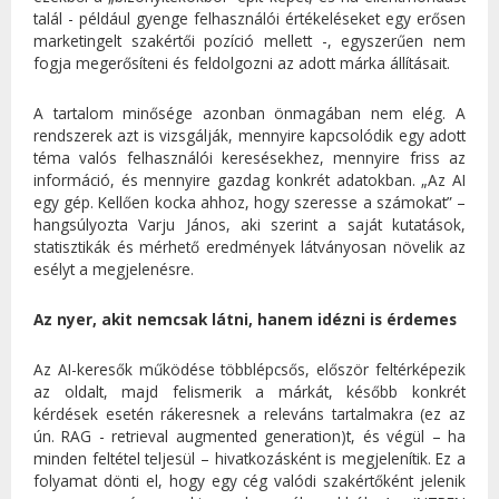
talál - például gyenge felhasználói értékeléseket egy erősen
marketingelt szakértői pozíció mellett -, egyszerűen nem
fogja megerősíteni és feldolgozni az adott márka állításait.
A tartalom minősége azonban önmagában nem elég. A
rendszerek azt is vizsgálják, mennyire kapcsolódik egy adott
téma valós felhasználói keresésekhez, mennyire friss az
információ, és mennyire gazdag konkrét adatokban. „Az AI
egy gép. Kellően kocka ahhoz, hogy szeresse a számokat” –
hangsúlyozta Varju János, aki szerint a saját kutatások,
statisztikák és mérhető eredmények látványosan növelik az
esélyt a megjelenésre.
Az nyer, akit nemcsak látni, hanem idézni is érdemes
Az AI-keresők működése többlépcsős, először feltérképezik
az oldalt, majd felismerik a márkát, később konkrét
kérdések esetén rákeresnek a releváns tartalmakra (ez az
ún. RAG - retrieval augmented generation)t, és végül – ha
minden feltétel teljesül – hivatkozásként is megjelenítik. Ez a
folyamat dönti el, hogy egy cég valódi szakértőként jelenik