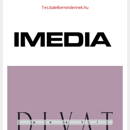
Tesztalelkemindennek.hu