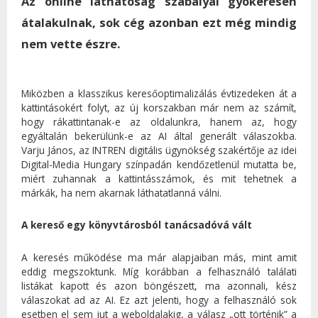
Az online láthatóság szabályai gyökeresen
átalakulnak, sok cég azonban ezt még mindig
nem vette észre.
Miközben a klasszikus keresőoptimalizálás évtizedeken át a
kattintásokért folyt, az új korszakban már nem az számít,
hogy rákattintanak-e az oldalunkra, hanem az, hogy
egyáltalán bekerülünk-e az AI által generált válaszokba.
Varju János, az INTREN digitális ügynökség szakértője az idei
Digital-Media Hungary színpadán kendőzetlenül mutatta be,
miért zuhannak a kattintásszámok, és mit tehetnek a
márkák, ha nem akarnak láthatatlanná válni.
A kereső egy könyvtárosból tanácsadóvá vált
A keresés működése ma már alapjaiban más, mint amit
eddig megszoktunk. Míg korábban a felhasználó találati
listákat kapott és azon böngészett, ma azonnali, kész
válaszokat ad az AI. Ez azt jelenti, hogy a felhasználó sok
esetben el sem jut a weboldalakig, a válasz „ott történik” a