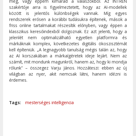
meg, vagy éppem kimarad a válaszokból. Az INTREN
szakértője arra is figyelmeztetett, hogy az AI-modellek
között is jelentős különbségek vannak. Míg egyes
rendszerek erősen a korábbi tudásukra építenek, mások a
friss online tartalmakat részesítik előnyben, vagy éppen a
klasszikus keresőindexből dolgoznak. Ez azt jelenti, hogy a
jelenlét nem optimalizálható egyetlen platformra és
márkáknak komplex, következetes digitális ökoszisztémát
kell építeniük. „A legnagyobb tanulság mégis talán az, hogy
az AI korszakában a márkaígéretek ideje lejárt. Nem az
számít, mit mondunk magunkról, hanem az, hogy ki mondja
rólunk” – összegez Varju János. Hozzáteszi: ebben az új
világban az nyer, akit nemcsak látni, hanem idézni is
érdemes.
Tags:
mesterséges intelligencia