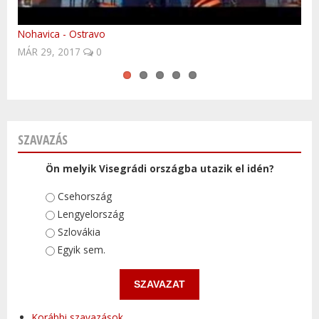
Nohavica - Ostravo
Easy to be finished?
Volvo Trucks platooning first time in Central-Europe
10 látnivaló Csehországból (angol nyelvű)
Baba blues
MÁR 29, 2017
JAN 10, 2016
0
0
SZAVAZÁS
Ön melyik Visegrádi országba utazik el idén?
Választások
Csehország
Lengyelország
Szlovákia
Egyik sem.
Korábbi szavazások