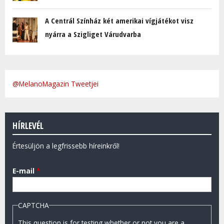
A Centrál Színház két amerikai vígjátékot visz
nyárra a Szigliget Várudvarba
@MelanoMagazin Tweetjei
HÍRLEVÉL
Értesüljön a legfrissebb híreinkről!
E-mail
*
CAPTCHA
This question is for testing whether or not you are a