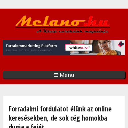
Ugrás
a
tartalomra
☰ Menu
Jelenlegi hely
Forradalmi fordulatot élünk az online
keresésekben, de sok cég homokba
dugja a fejét