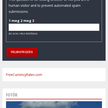
human visitor and to prevent automated spam
submissions.
1 meg 2 meg 3
*
Az üres rész kitöltése.
FreeCurrencyRates.com
FOTÓK