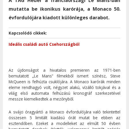
A TAG Heuer a franciaországi Le Mans-ban
mutatta be ikonikus karórája, a Monaco 50.
évfordulójára kiadott különleges darabot.
Kapcsolódó cikkek:
Ideális családi autó Csehországból
Az újdonságot a hivatalos premieren az 1971-ben
bemutatott „Le Mans” filmekből ismert színész, Steve
McQueen is felhúzta csuklójára. A Monaco karórák minden
eleme rendhagyó volt, négyzet alakú, vízálló tokjával és a
világ első automata felhúzású kronográf szerkezetével
messze kiemelkedtek a mezőnyből.
A svájci óragyártó a Monaco évfordulójára való tekintettel
összesen 5 limitált kiadású órát mutat be ebben az
esztendőben. Ezeket a modelleket az elmúlt 50 évben