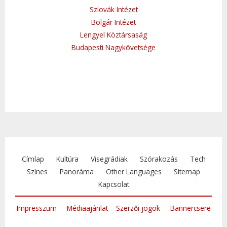
Szlovák Intézet
Bolgár Intézet
Lengyel Köztársaság
Budapesti Nagykövetsége
Címlap
Kultúra
Visegrádiak
Szórakozás
Tech
Színes
Panoráma
Other Languages
Sitemap
Kapcsolat
Impresszum
Médiaajánlat
Szerzői jogok
Bannercsere