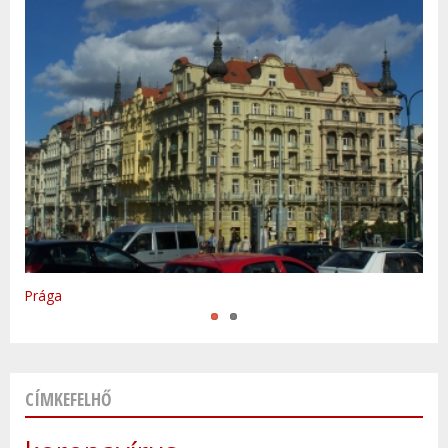
Varsó
Prága
CÍMKEFELHŐ