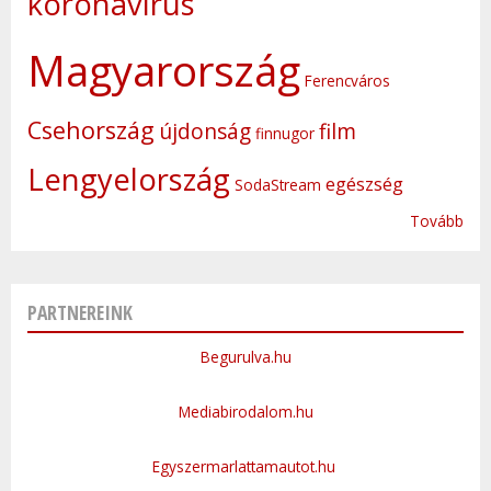
koronavírus
Magyarország
Ferencváros
Csehország
újdonság
film
finnugor
Lengyelország
egészség
SodaStream
Tovább
PARTNEREINK
Begurulva.hu
Mediabirodalom.hu
Egyszermarlattamautot.hu