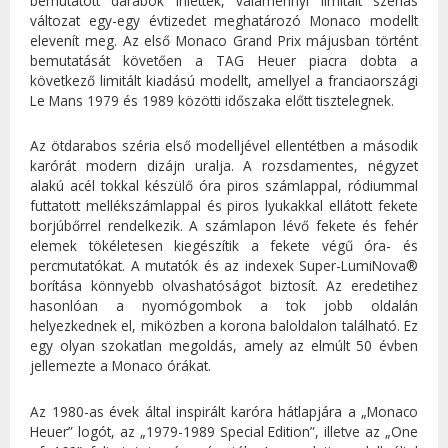
bemutatott darabok ihlették, valamennyi limitált szériás
változat egy-egy évtizedet meghatározó Monaco modellt
elevenít meg. Az első Monaco Grand Prix májusban történt
bemutatását követően a TAG Heuer piacra dobta a
következő limitált kiadású modellt, amellyel a franciaországi
Le Mans 1979 és 1989 közötti időszaka előtt tisztelegnek.
Az ötdarabos széria első modelljével ellentétben a második
karórát modern dizájn uralja. A rozsdamentes, négyzet
alakú acél tokkal készülő óra piros számlappal, ródiummal
futtatott mellékszámlappal és piros lyukakkal ellátott fekete
borjúbőrrel rendelkezik. A számlapon lévő fekete és fehér
elemek tökéletesen kiegészítik a fekete végű óra- és
percmutatókat. A mutatók és az indexek Super-LumiNova®
borítása könnyebb olvashatóságot biztosít. Az eredetihez
hasonlóan a nyomógombok a tok jobb oldalán
helyezkednek el, miközben a korona baloldalon található. Ez
egy olyan szokatlan megoldás, amely az elmúlt 50 évben
jellemezte a Monaco órákat.
Az 1980-as évek által inspirált karóra hátlapjára a „Monaco
Heuer” logót, az „1979-1989 Special Edition”, illetve az „One