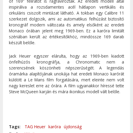
of 169” feliratot is rágravírozták. Az eredeti modell által
inspirálva a rozsdamentes acél hátlapon vertikális és
cirkuláris csiszolt mintázat látható. A tokban egy Calibre 11
szerkezet dolgozik, ami az automatikus felhúzást biztosító
kronográf modern változata és amely elsőként az eredeti
Monaco órában jelent meg 1969-ben. Ez a karóra limitált
szériában került az értékesítőkhöz, mindössze 169 darab
készült belőle.
Jack Heuer egyszer elárulta, hogy az 1969-ben kiadott
önfelhúzós kronográfja, a Chronomatic nem a
szerencsének köszönheti népszerűségét. A legendás
óramárka alapítójának unokája hat eredeti Monaco karórát
küldött a Le Mans film forgatására, mert eleinte nem volt
nagy kereslet erre az órára. A film ugyanakkor híressé tette
Steve McQueen karján és mára ikonikus modell vált belőle.
Tags:
TAG Heuer
karóra
újdonság