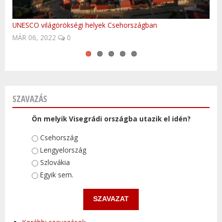
UNESCO világörökségi helyek Csehországban
Nohavica - Ostravo
Fedezd fel Lengyelországot!
Oceana - Endless Summer
10 látnivaló Csehországból (angol nyelvű)
MÁR 06, 2022
MÁR 29, 2017
0
0
SZAVAZÁS
Ön melyik Visegrádi országba utazik el idén?
Választások
Csehország
Lengyelország
Szlovákia
Egyik sem.