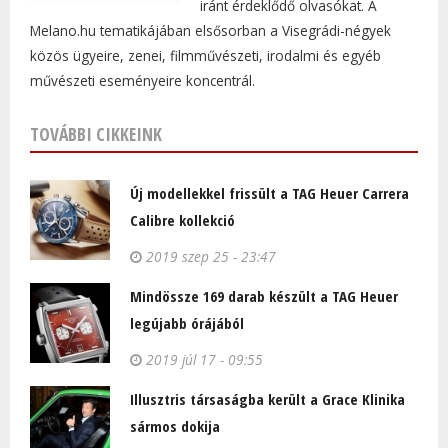
iránt érdeklődő olvasókat. A
Melano.hu tematikájában elsősorban a Visegrádi-négyek
közös ügyeire, zenei, filmművészeti, irodalmi és egyéb
művészeti eseményeire koncentrál.
TOVÁBBI CIKKEINK
Új modellekkel frissült a TAG Heuer Carrera
Calibre kollekció
2019 szep 25 - 23:47
Mindössze 169 darab készült a TAG Heuer
legújabb órájából
2019 júl 17 - 09:55
Illusztris társaságba került a Grace Klinika
sármos dokija