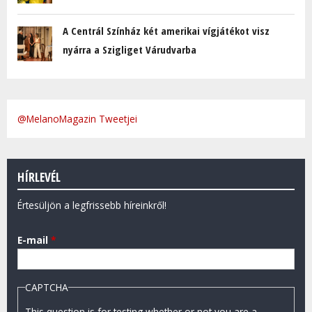
A Centrál Színház két amerikai vígjátékot visz
nyárra a Szigliget Várudvarba
@MelanoMagazin Tweetjei
HÍRLEVÉL
Értesüljön a legfrissebb híreinkről!
E-mail
*
CAPTCHA
This question is for testing whether or not you are a