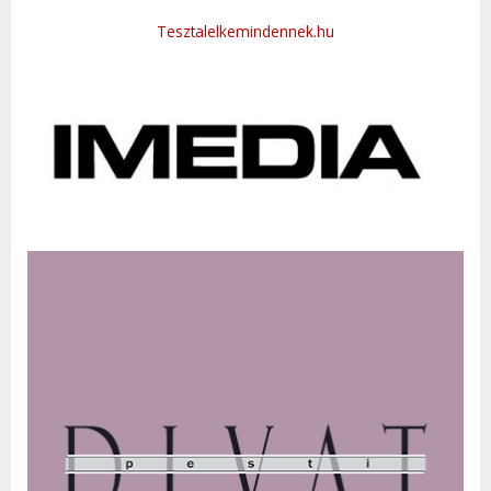
Tesztalelkemindennek.hu