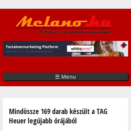
Ugrás
a
tartalomra
☰ Menu
Jelenlegi hely
Mindössze 169 darab készült a TAG
Heuer legújabb órájából