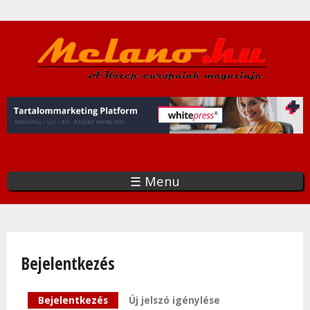
Ugrás
a
tartalomra
☰ Menu
Bejelentkezés
Elsődleges fülek
Bejelentkezés
(aktív fül)
Új jelszó igénylése