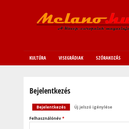
KULTÚRA
VISEGRÁDIAK
SZÓRAKOZÁS
Bejelentkezés
Elsődleges fülek
Bejelentkezés
(aktív fül)
Új jelszó igénylése
Felhasználónév
*