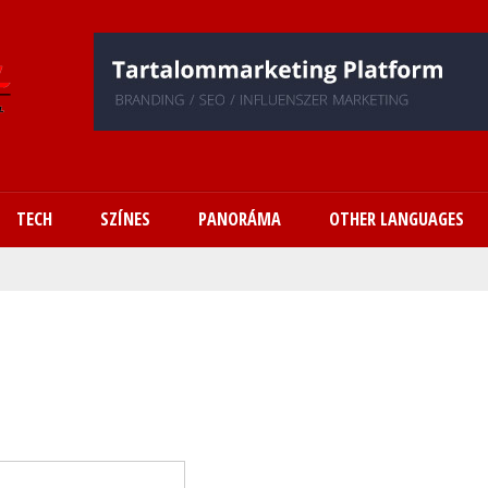
Ugrás
a
tartalomra
TECH
SZÍNES
PANORÁMA
OTHER LANGUAGES