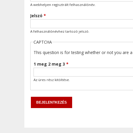
A webhelyen regisztrált felhasználónév.
Jelszó
*
A felhasználónévhez tartozó jelszó.
CAPTCHA
This question is for testing whether or not you are
1 meg 2 meg 3
*
Az üres rész kitöltése.