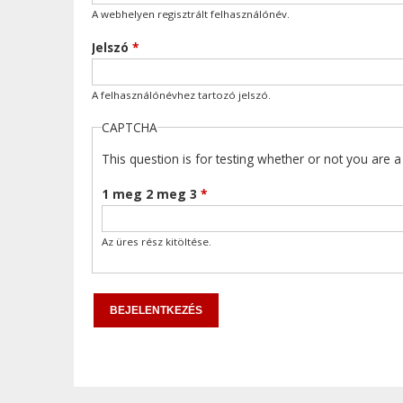
A webhelyen regisztrált felhasználónév.
Jelszó
*
A felhasználónévhez tartozó jelszó.
CAPTCHA
This question is for testing whether or not you are
1 meg 2 meg 3
*
Az üres rész kitöltése.