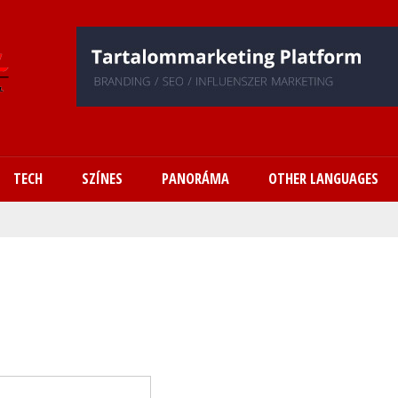
Ugrás
a
tartalomra
TECH
SZÍNES
PANORÁMA
OTHER LANGUAGES