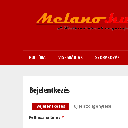
KULTÚRA
VISEGRÁDIAK
SZÓRAKOZÁS
Bejelentkezés
Elsődleges fülek
Bejelentkezés
(aktív fül)
Új jelszó igénylése
Felhasználónév
*