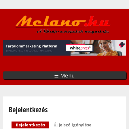
Ugrás
a
tartalomra
☰ Menu
Bejelentkezés
Elsődleges fülek
Bejelentkezés
(aktív fül)
Új jelszó igénylése