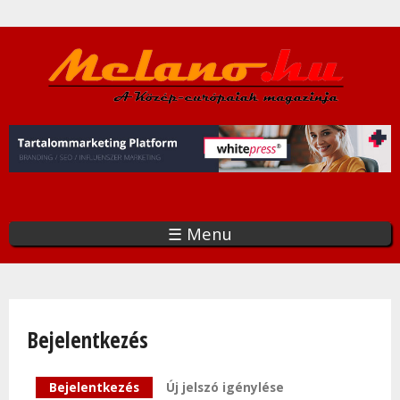
Ugrás
a
tartalomra
☰ Menu
Bejelentkezés
Elsődleges fülek
Bejelentkezés
(aktív fül)
Új jelszó igénylése