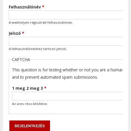
Felhasználónév
*
A webhelyen regisztrált felhasználónév.
Jelszó
*
A felhasználónévhez tartozó jelszó.
CAPTCHA
This question is for testing whether or not you are a human visi
and to prevent automated spam submissions.
1 meg 2 meg 3
*
Az üres rész kitöltése.