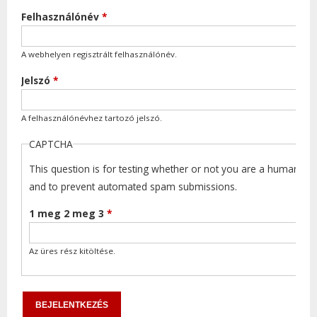
Felhasználónév
*
A webhelyen regisztrált felhasználónév.
Jelszó
*
A felhasználónévhez tartozó jelszó.
CAPTCHA
This question is for testing whether or not you are a human visi
and to prevent automated spam submissions.
1 meg 2 meg 3
*
Az üres rész kitöltése.