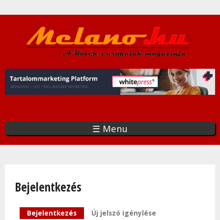
Ugrás
a
tartalomra
☰ Menu
Bejelentkezés
Elsődleges fülek
Bejelentkezés
(aktív fül)
Új jelszó igénylése