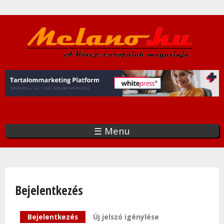
Ugrás
a
tartalomra
☰ Menu
Bejelentkezés
Elsődleges fülek
Bejelentkezés
(aktív fül)
Új jelszó igénylése