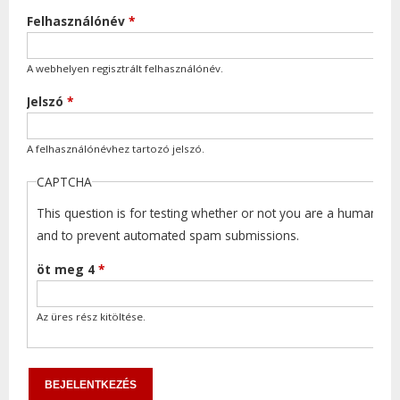
Felhasználónév
*
A webhelyen regisztrált felhasználónév.
Jelszó
*
A felhasználónévhez tartozó jelszó.
CAPTCHA
This question is for testing whether or not you are a human visi
and to prevent automated spam submissions.
öt meg 4
*
Az üres rész kitöltése.