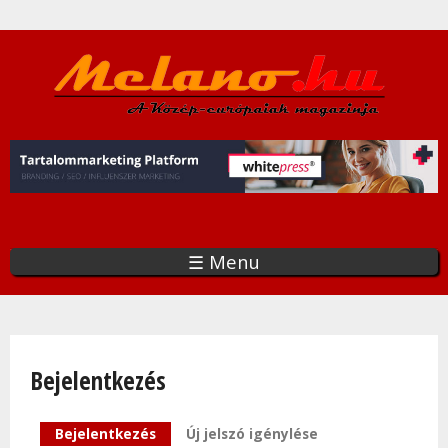
Ugrás
a
tartalomra
☰ Menu
Bejelentkezés
Elsődleges fülek
Bejelentkezés
(aktív fül)
Új jelszó igénylése