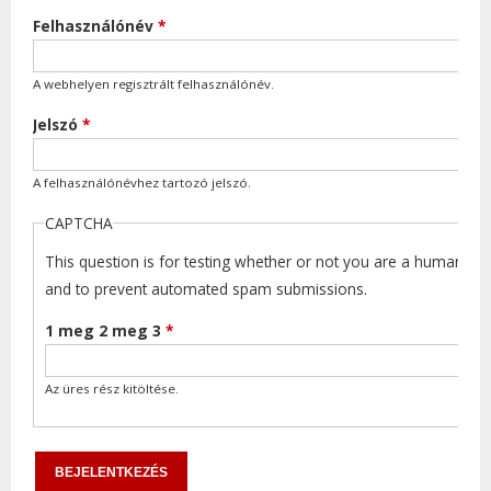
Felhasználónév
*
A webhelyen regisztrált felhasználónév.
Jelszó
*
A felhasználónévhez tartozó jelszó.
CAPTCHA
This question is for testing whether or not you are a human visi
and to prevent automated spam submissions.
1 meg 2 meg 3
*
Az üres rész kitöltése.