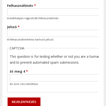
Felhasználónév
*
A webhelyen regisztrált felhasználónév.
Jelszó
*
A felhasználónévhez tartozó jelszó.
CAPTCHA
This question is for testing whether or not you are a human visi
and to prevent automated spam submissions.
öt meg 4
*
Az üres rész kitöltése.