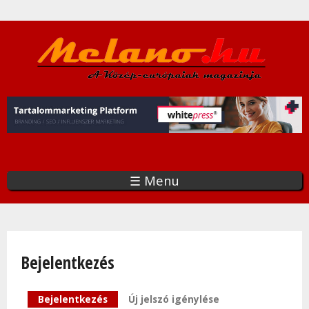
Ugrás
a
tartalomra
☰ Menu
Bejelentkezés
Elsődleges fülek
Bejelentkezés
(aktív fül)
Új jelszó igénylése