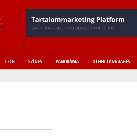
Ugrás
a
tartalomra
TECH
SZÍNES
PANORÁMA
OTHER LANGUAGES