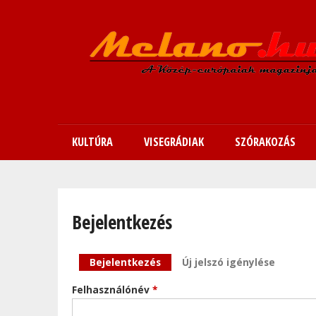
KULTÚRA
VISEGRÁDIAK
SZÓRAKOZÁS
Bejelentkezés
Elsődleges fülek
Bejelentkezés
(aktív fül)
Új jelszó igénylése
Felhasználónév
*