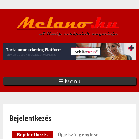
Ugrás
a
tartalomra
☰ Menu
Bejelentkezés
Elsődleges fülek
Bejelentkezés
(aktív fül)
Új jelszó igénylése