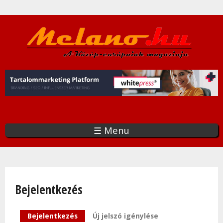
Ugrás
a
tartalomra
☰ Menu
Bejelentkezés
Elsődleges fülek
Bejelentkezés
(aktív fül)
Új jelszó igénylése