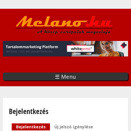
Ugrás
a
tartalomra
☰ Menu
Bejelentkezés
Elsődleges fülek
Bejelentkezés
(aktív fül)
Új jelszó igénylése