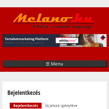
Ugrás
a
tartalomra
☰ Menu
Bejelentkezés
Elsődleges fülek
Bejelentkezés
(aktív fül)
Új jelszó igénylése