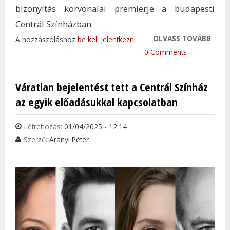
bizonyítás körvonalai premierje a budapesti
Centrál Színházban.
OLVASS TOVÁBB
EGY 
A hozzászóláshoz
be kell jelentkezni
KÖRV
0 Comments
SZÁS
ÉS H
Váratlan bejelentést tett a Centrál Színház
LAJO
az egyik előadásukkal kapcsolatban
A CE
SZÍN
Létrehozás:
01/04/2025 - 12:14
TAR
Szerző:
Aranyi Péter
KAP