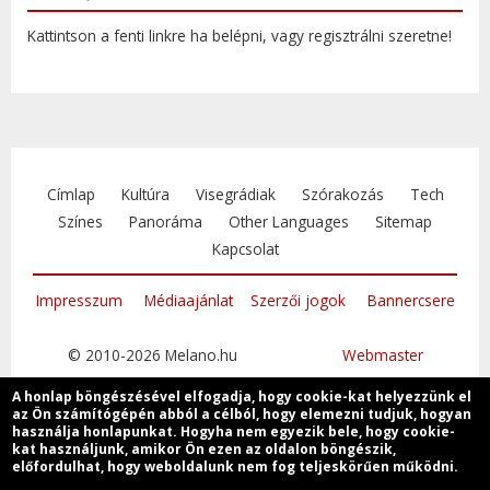
Kattintson a fenti linkre ha belépni, vagy regisztrálni szeretne!
Címlap
Kultúra
Visegrádiak
Szórakozás
Tech
Színes
Panoráma
Other Languages
Sitemap
Kapcsolat
Impresszum
Médiaajánlat
Szerzői jogok
Bannercsere
© 2010-2026 Melano.hu
Webmaster
A honlap böngészésével elfogadja, hogy cookie-kat helyezzünk el
az Ön számítógépén abból a célból, hogy elemezni tudjuk, hogyan
használja honlapunkat. Hogyha nem egyezik bele, hogy cookie-
kat használjunk, amikor Ön ezen az oldalon böngészik,
Csatlakozzon
előfordulhat, hogy weboldalunk nem fog teljeskörűen működni.