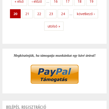
« első
‹ előző
…
16
17
18
19
DOR
TAR
20
21
22
23
24
…
következő ›
KAP
utolsó »
Megköszönjük, ha támogatja munkánkat egy kávé árával!
BELÉPÉS, REGISZTRÁCIÓ