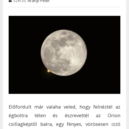
Szerző:
Aranyi Péter
TAR
KAP
Előfordult már valaha veled, hogy felnéztél az
égboltra télen és észrevettél az Orion
csillagképtől balra, egy fényes, vörösesen izzó