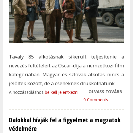
Tavaly 85 alkotásnak sikerült teljesítenie a
nevezés feltételeit az Oscar-díja a nemzetközi film
kategóriában. Magyar és szlovák alkotás nincs a
jelöltek között, de a cseheknek drukkolhatunk.
OLVASS TOVÁBB
CSEH
A hozzászóláshoz
be kell jelentkezni
KERÜ
0 Comments
OSCA
SZŰK
Dalokkal hívják fel a figyelmet a magzatok
LIST
védelmére
TAR