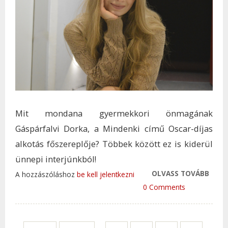
Mit mondana gyermekkori önmagának
Gáspárfalvi Dorka, a Mindenki című Oscar-díjas
alkotás főszereplője? Többek között ez is kiderül
ünnepi interjúnkból!
OLVASS TOVÁBB
ELŐS
A hozzászóláshoz
be kell jelentkezni
PROB
0 Comments
KELL
– INT
GÁSP