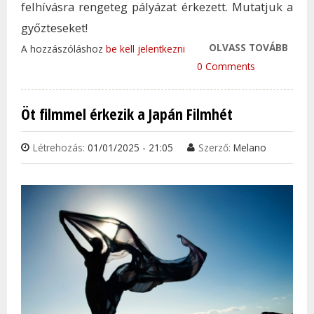
felhívásra rengeteg pályázat érkezett. Mutatjuk a
győzteseket!
OLVASS TOVÁBB
DALO
A hozzászóláshoz
be kell jelentkezni
HÍVJÁ
0 Comments
FIGY
MAG
Öt filmmel érkezik a Japán Filmhét
VÉDE
TAR
Létrehozás:
01/01/2025 - 21:05
Szerző:
Melano
KAP