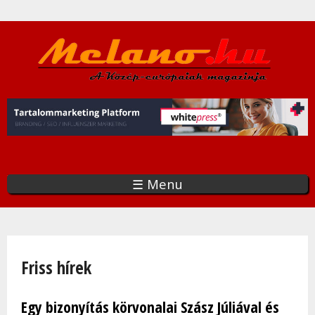
Ugrás
a
tartalomra
☰ Menu
Jelenlegi hely
Friss hírek
Egy bizonyítás körvonalai Szász Júliával és
Oldalak