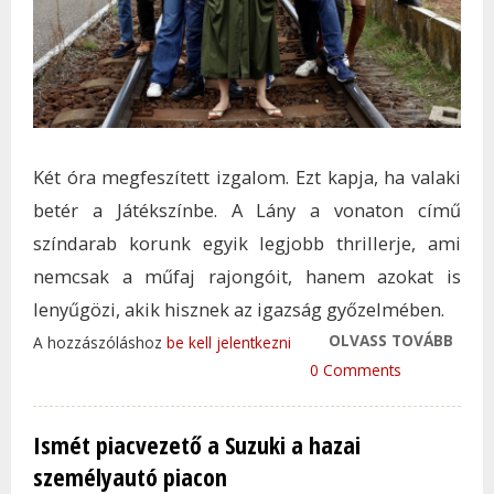
Két óra megfeszített izgalom. Ezt kapja, ha valaki
betér a Játékszínbe. A Lány a vonaton című
színdarab korunk egyik legjobb thrillerje, ami
nemcsak a műfaj rajongóit, hanem azokat is
lenyűgözi, akik hisznek az igazság győzelmében.
OLVASS TOVÁBB
KÉT 
A hozzászóláshoz
be kell jelentkezni
IZGA
0 Comments
FELV
TAR
Ismét piacvezető a Suzuki a hazai
KAP
személyautó piacon