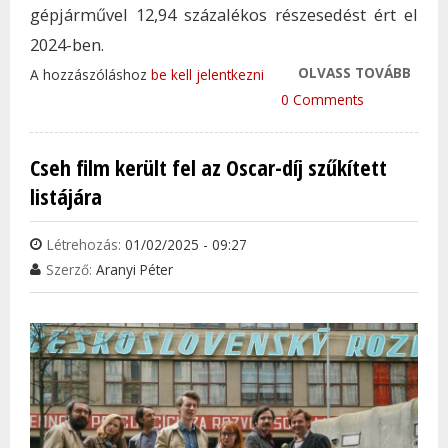
gépjárművel 12,94 százalékos részesedést ért el
2024-ben.
OLVASS TOVÁBB
ISMÉ
A hozzászóláshoz
be kell jelentkezni
PIAC
0 Comments
SUZU
SZEM
Cseh film került fel az Oscar-díj szűkített
PIAC
listájára
TAR
KAP
Létrehozás:
01/02/2025 - 09:27
Szerző:
Aranyi Péter