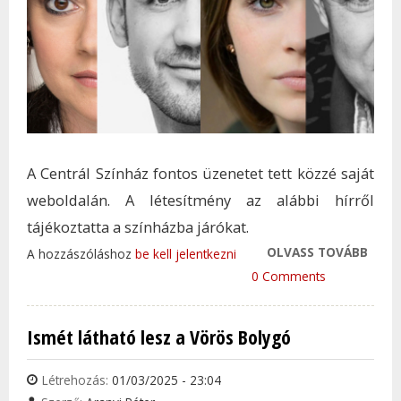
A Centrál Színház fontos üzenetet tett közzé saját
weboldalán. A létesítmény az alábbi hírről
tájékoztatta a színházba járókat.
OLVASS TOVÁBB
VÁRA
A hozzászóláshoz
be kell jelentkezni
BEJE
0 Comments
TETT
SZÍN
Ismét látható lesz a Vörös Bolygó
EGYI
ELŐA
Létrehozás:
01/03/2025 - 23:04
KAPC