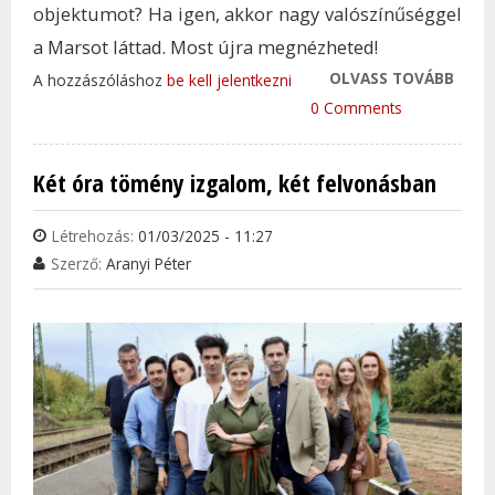
objektumot? Ha igen, akkor nagy valószínűséggel
a Marsot láttad. Most újra megnézheted!
OLVASS TOVÁBB
ISMÉ
A hozzászóláshoz
be kell jelentkezni
LESZ
0 Comments
BOL
TAR
Két óra tömény izgalom, két felvonásban
KAP
Létrehozás:
01/03/2025 - 11:27
Szerző:
Aranyi Péter