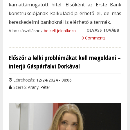
kamattámogatott hitel. Elsőként az Erste Bank
konstrukciójának kalkulációja érhető el, de más
kereskedelmi bankoknál is elérhető a termék.
OLVASS TOVÁBB
MEGV
A hozzászóláshoz
be kell jelentkezni
ELSŐ
0 Comments
AMEL
ELIN
Először a lelki problémákat kell megoldani –
MUNK
interjú Gáspárfalvi Dorkával
TAR
KAP
Létrehozás:
12/24/2024 - 08:06
Szerző:
Aranyi Péter