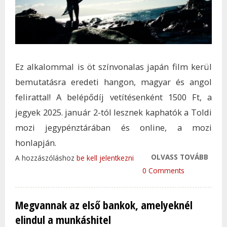
Ez alkalommal is öt színvonalas japán film kerül
bemutatásra eredeti hangon, magyar és angol
felirattal! A belépődíj vetítésenként 1500 Ft, a
jegyek 2025. január 2-tól lesznek kaphatók a Toldi
mozi jegypénztárában és online, a mozi
honlapján.
OLVASS TOVÁBB
ÖT F
A hozzászóláshoz
be kell jelentkezni
ÉRKE
0 Comments
FILM
TAR
Megvannak az első bankok, amelyeknél
KAP
elindul a munkáshitel