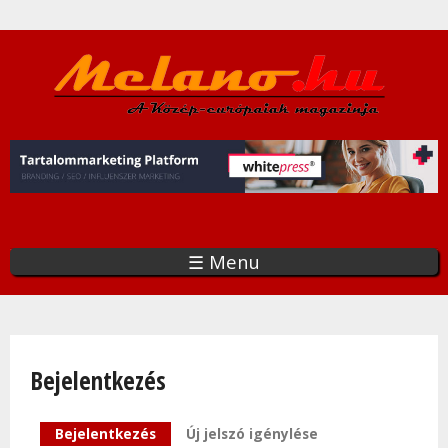
Ugrás
a
tartalomra
☰ Menu
Bejelentkezés
Elsődleges fülek
Bejelentkezés
(aktív fül)
Új jelszó igénylése