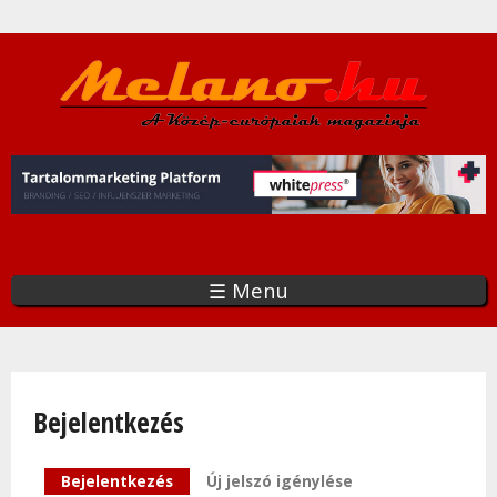
Ugrás
a
tartalomra
☰ Menu
Bejelentkezés
Elsődleges fülek
Bejelentkezés
(aktív fül)
Új jelszó igénylése