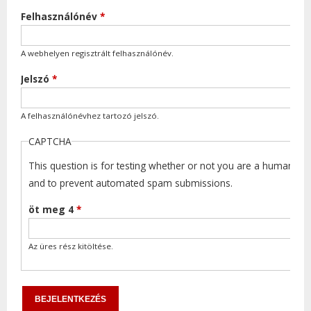
Felhasználónév
*
A webhelyen regisztrált felhasználónév.
Jelszó
*
A felhasználónévhez tartozó jelszó.
CAPTCHA
This question is for testing whether or not you are a human visi
and to prevent automated spam submissions.
öt meg 4
*
Az üres rész kitöltése.