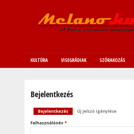
KULTÚRA
VISEGRÁDIAK
SZÓRAKOZÁS
Bejelentkezés
Elsődleges fülek
Bejelentkezés
(aktív fül)
Új jelszó igénylése
Felhasználónév
*