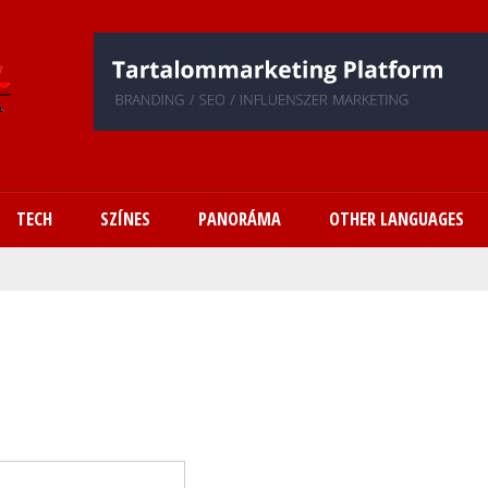
Ugrás
a
tartalomra
TECH
SZÍNES
PANORÁMA
OTHER LANGUAGES