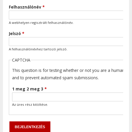
Felhasználónév
*
A webhelyen regisztrált felhasználónév.
Jelszó
*
A felhasználónévhez tartozó jelszó.
CAPTCHA
This question is for testing whether or not you are a human visi
and to prevent automated spam submissions.
1 meg 2 meg 3
*
Az üres rész kitöltése.