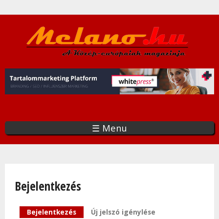
Ugrás
a
tartalomra
☰ Menu
Bejelentkezés
Elsődleges fülek
Bejelentkezés
(aktív fül)
Új jelszó igénylése