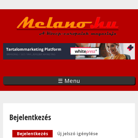
Ugrás
a
tartalomra
☰ Menu
Bejelentkezés
Elsődleges fülek
Bejelentkezés
(aktív fül)
Új jelszó igénylése