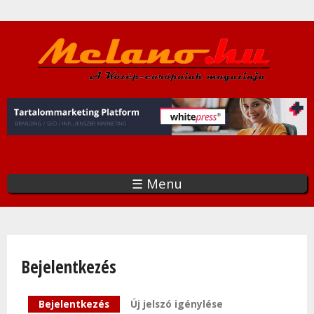
Ugrás
a
tartalomra
☰ Menu
Bejelentkezés
Elsődleges fülek
Bejelentkezés
(aktív fül)
Új jelszó igénylése