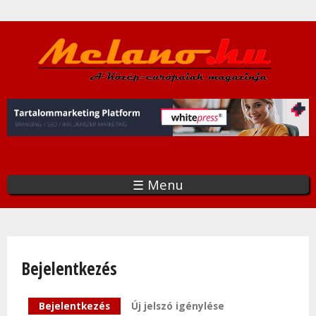
Ugrás
a
tartalomra
☰ Menu
Bejelentkezés
Elsődleges fülek
Bejelentkezés
(aktív fül)
Új jelszó igénylése