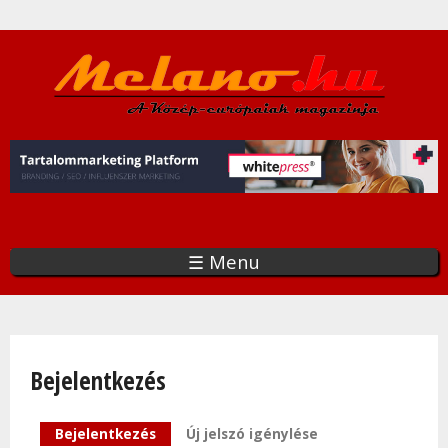
Ugrás
a
tartalomra
☰ Menu
Bejelentkezés
Elsődleges fülek
Bejelentkezés
(aktív fül)
Új jelszó igénylése