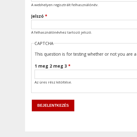
A webhelyen regisztrált felhasználónév.
Jelszó
*
A felhasználónévhez tartozó jelszó.
CAPTCHA
This question is for testing whether or not you are
1 meg 2 meg 3
*
Az üres rész kitöltése.