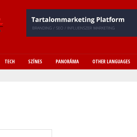
Ugrás
a
tartalomra
TECH
SZÍNES
PANORÁMA
OTHER LANGUAGES