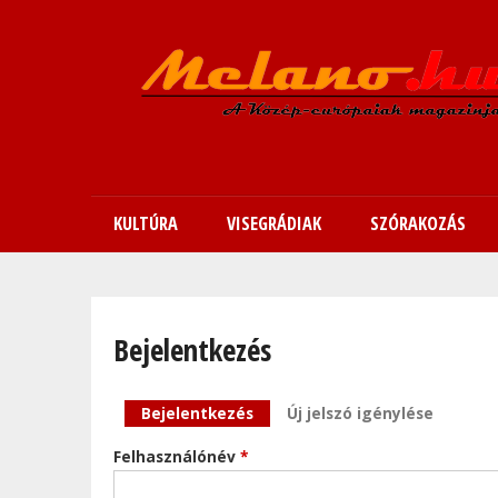
KULTÚRA
VISEGRÁDIAK
SZÓRAKOZÁS
Bejelentkezés
Elsődleges fülek
Bejelentkezés
(aktív fül)
Új jelszó igénylése
Felhasználónév
*