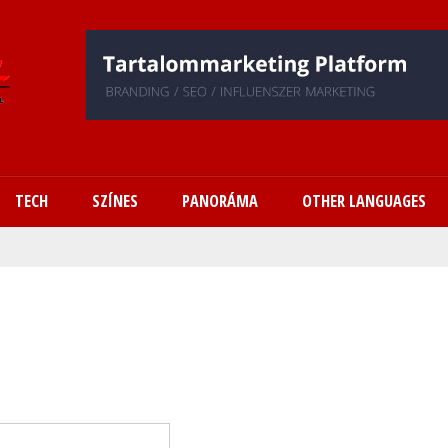
Ugrás
a
tartalomra
TECH
SZÍNES
PANORÁMA
OTHER LANGUAGES