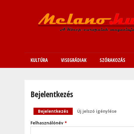
KULTÚRA
VISEGRÁDIAK
SZÓRAKOZÁS
Bejelentkezés
Elsődleges fülek
Bejelentkezés
(aktív fül)
Új jelszó igénylése
Felhasználónév
*