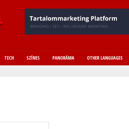
Ugrás
a
tartalomra
TECH
SZÍNES
PANORÁMA
OTHER LANGUAGES