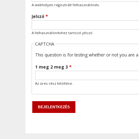
A webhelyen regisztrált felhasználónév.
Jelszó
*
A felhasználónévhez tartozó jelszó.
CAPTCHA
This question is for testing whether or not you are
1 meg 2 meg 3
*
Az üres rész kitöltése.