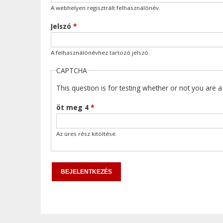
A webhelyen regisztrált felhasználónév.
Jelszó
*
A felhasználónévhez tartozó jelszó.
CAPTCHA
This question is for testing whether or not you are
öt meg 4
*
Az üres rész kitöltése.