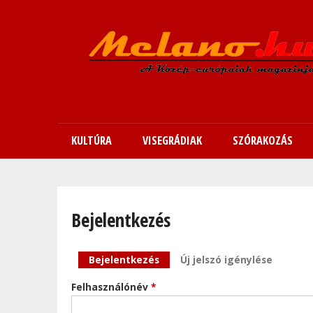
KULTÚRA
VISEGRÁDIAK
SZÓRAKOZÁS
Bejelentkezés
Elsődleges fülek
Bejelentkezés
(aktív fül)
Új jelszó igénylése
Felhasználónév
*