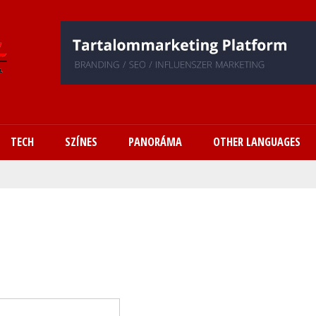
Ugrás
a
tartalomra
TECH
SZÍNES
PANORÁMA
OTHER LANGUAGES