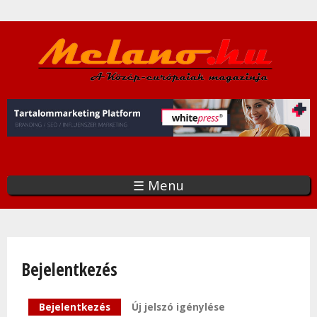
Ugrás
a
tartalomra
☰ Menu
Bejelentkezés
Elsődleges fülek
Bejelentkezés
(aktív fül)
Új jelszó igénylése