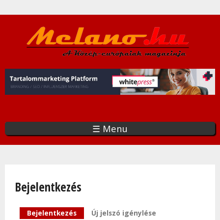
Ugrás
a
tartalomra
☰ Menu
Bejelentkezés
Elsődleges fülek
Bejelentkezés
(aktív fül)
Új jelszó igénylése