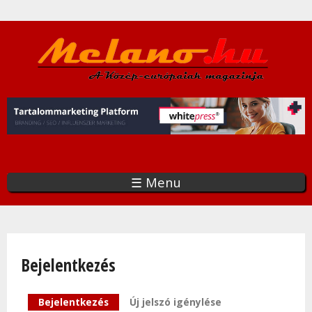
Ugrás
a
tartalomra
☰ Menu
Bejelentkezés
Elsődleges fülek
Bejelentkezés
(aktív fül)
Új jelszó igénylése