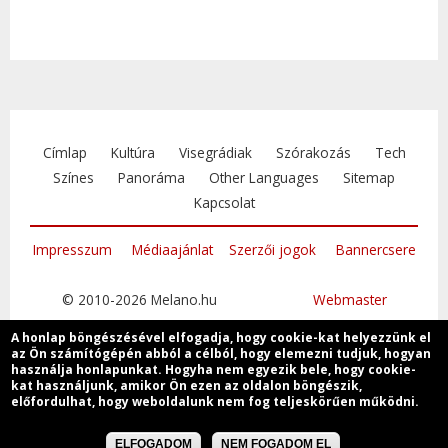
Címlap
Kultúra
Visegrádiak
Szórakozás
Tech
Színes
Panoráma
Other Languages
Sitemap
Kapcsolat
Impresszum
Médiaajánlat
Szerzői jogok
Bannercsere
© 2010-2026 Melano.hu
Webmaster
A honlap böngészésével elfogadja, hogy cookie-kat helyezzünk el
az Ön számítógépén abból a célból, hogy elemezni tudjuk, hogyan
használja honlapunkat. Hogyha nem egyezik bele, hogy cookie-
kat használjunk, amikor Ön ezen az oldalon böngészik,
Csatlakozzon
előfordulhat, hogy weboldalunk nem fog teljeskörűen működni.
ELFOGADOM
NEM FOGADOM EL