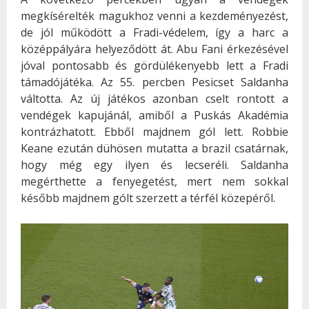
megkísérelték magukhoz venni a kezdeményezést,
de jól működött a Fradi-védelem, így a harc a
középpályára helyeződött át. Abu Fani érkezésével
jóval pontosabb és gördülékenyebb lett a Fradi
támadójátéka. Az 55. percben Pesicset Saldanha
váltotta. Az új játékos azonban cselt rontott a
vendégek kapujánál, amiből a Puskás Akadémia
kontrázhatott. Ebből majdnem gól lett. Robbie
Keane ezután dühösen mutatta a brazil csatárnak,
hogy még egy ilyen és lecseréli. Saldanha
megérthette a fenyegetést, mert nem sokkal
később majdnem gólt szerzett a térfél közepéről.