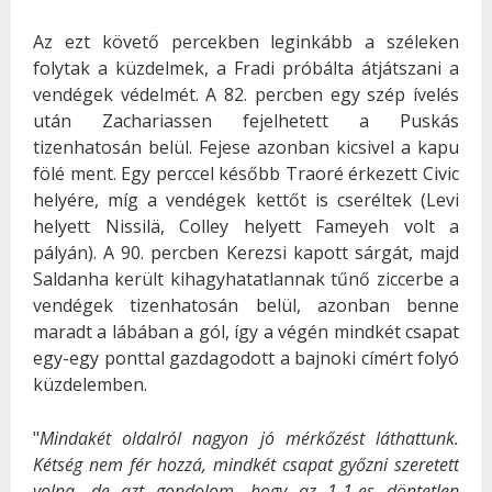
Az ezt követő percekben leginkább a széleken
folytak a küzdelmek, a Fradi próbálta átjátszani a
vendégek védelmét. A 82. percben egy szép ívelés
után Zachariassen fejelhetett a Puskás
tizenhatosán belül. Fejese azonban kicsivel a kapu
fölé ment. Egy perccel később Traoré érkezett Civic
helyére, míg a vendégek kettőt is cseréltek (Levi
helyett Nissilä, Colley helyett Fameyeh volt a
pályán). A 90. percben Kerezsi kapott sárgát, majd
Saldanha került kihagyhatatlannak tűnő ziccerbe a
vendégek tizenhatosán belül, azonban benne
maradt a lábában a gól, így a végén mindkét csapat
egy-egy ponttal gazdagodott a bajnoki címért folyó
küzdelemben.
"
Mindakét oldalról nagyon jó mérkőzést láthattunk.
Kétség nem fér hozzá, mindkét csapat győzni szeretett
volna, de azt gondolom, hogy az 1-1-es döntetlen