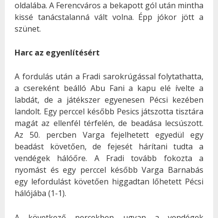
oldalába. A Ferencváros a bekapott gól után mintha
kissé tanácstalanná vált volna. Épp jókor jött a
szünet.
Harc az egyenlítésért
A fordulás után a Fradi sarokrúgással folytathatta,
a csereként beálló Abu Fani a kapu elé ívelte a
labdát, de a játékszer egyenesen Pécsi kezében
landolt. Egy perccel később Pesics játszotta tisztára
magát az ellenfél térfelén, de beadása lecsúszott.
Az 50. percben Varga fejelhetett egyedül egy
beadást követően, de fejesét hárítani tudta a
vendégek hálóőre. A Fradi tovább fokozta a
nyomást és egy perccel később Varga Barnabás
egy lefordulást követően higgadtan lőhetett Pécsi
hálójába (1-1).
A következő percekben ugyan a vendégek