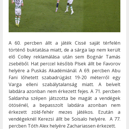
A 60. percben állt a játék Cissé saját térfelén
történő buktatása miatt, de a sárga lap nem került
elő Colley reklamálása után sem Bognár Tamás
zsebéből. Hat perccel később Plsek állt be Favorov
helyére a Puskás Akadémiánál. A 69. percben Abu
Fani lőhetett szabadrúgást 19-20 méterről egy
Varga elleni szabálytalanság miatt. A beívelt
labdára azonban nem érkezett fejes. A 71. percben
Saldanha szépen játszotta be magát a vendégek
ötösénél, a bepasszolt labdára azonban nem
érkezett zöld-fehér mezes játékos. Ezután a
vendégeknél Kerezsi állt be Soisalo helyére. A 77.
percben Tóth Alex helyére Zachariassen érkezett.