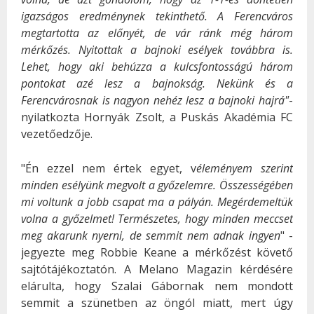
igazságos eredménynek tekinthető. A Ferencváros
megtartotta az előnyét, de vár ránk még három
mérkőzés. Nyitottak a bajnoki esélyek továbbra is.
Lehet, hogy aki behúzza a kulcsfontosságú három
pontokat azé lesz a bajnokság.
Nekünk és a
Ferencvárosnak is nagyon nehéz lesz a bajnoki hajrá"
-
nyilatkozta Hornyák Zsolt, a Puskás Akadémia FC
vezetőedzője.
"Én ezzel nem értek egyet, v
éleményem szerint
minden esélyünk megvolt a győzelemre. Összességében
mi voltunk a jobb csapat ma a pályán. Megérdemeltük
volna a győzelmet! Természetes, hogy minden meccset
meg akarunk nyerni, de semmit nem adnak ingyen
" -
jegyezte meg Robbie Keane a mérkőzést követő
sajtótájékoztatón. A Melano Magazin kérdésére
elárulta, hogy Szalai Gábornak nem mondott
semmit a szünetben az öngól miatt, mert úgy