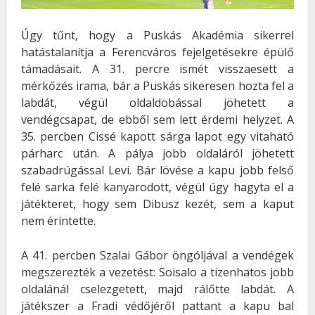
Úgy tűnt, hogy a Puskás Akadémia sikerrel
hatástalanítja a Ferencváros fejelgetésekre épülő
támadásait. A 31. percre ismét visszaesett a
mérkőzés irama, bár a Puskás sikeresen hozta fel a
labdát, végül oldaldobással jöhetett a
vendégcsapat, de ebből sem lett érdemi helyzet. A
35. percben Cissé kapott sárga lapot egy vitaható
párharc után. A pálya jobb oldaláról jöhetett
szabadrúgással Levi. Bár lövése a kapu jobb felső
felé sarka felé kanyarodott, végül úgy hagyta el a
játékteret, hogy sem Dibusz kezét, sem a kaput
nem érintette.
A 41. percben Szalai Gábor öngóljával a vendégek
megszerezték a vezetést: Soisalo a tizenhatos jobb
oldalánál cselezgetett, majd rálőtte labdát. A
játékszer a Fradi védőjéről pattant a kapu bal