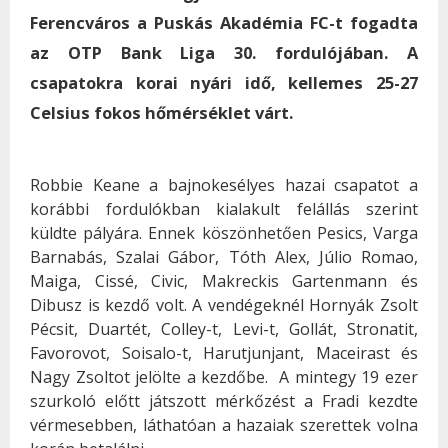
Ferencváros a Puskás Akadémia FC-t fogadta
az OTP Bank Liga 30. fordulójában. A
csapatokra korai nyári idő, kellemes 25-27
Celsius fokos hőmérséklet várt.
Robbie Keane a bajnokesélyes hazai csapatot a
korábbi fordulókban kialakult felállás szerint
küldte pályára. Ennek köszönhetően Pesics, Varga
Barnabás, Szalai Gábor, Tóth Alex, Júlio Romao,
Maiga, Cissé, Civic, Makreckis Gartenmann és
Dibusz is kezdő volt. A vendégeknél Hornyák Zsolt
Pécsit, Duartét, Colley-t, Levi-t, Gollát, Stronatit,
Favorovot, Soisalo-t, Harutjunjant, Maceirast és
Nagy Zsoltot jelölte a kezdőbe.
A mintegy 19 ezer
szurkoló előtt játszott mérkőzést a Fradi kezdte
vérmesebben, láthatóan a hazaiak szerettek volna