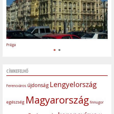
Varsó
Prága
CÍMKEFELHŐ
Lengyelország
újdonság
Ferencváros
Magyarország
egészség
finnugor