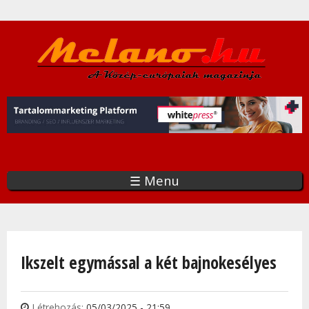
Ugrás
a
tartalomra
☰ Menu
Jelenlegi hely
Ikszelt egymással a két bajnokesélyes
Létrehozás:
05/03/2025 - 21:59