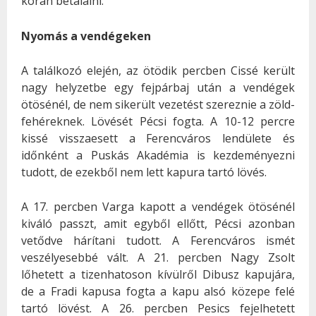
korán betalálni.
Nyomás a vendégeken
A találkozó elején, az ötödik percben Cissé került
nagy helyzetbe egy fejpárbaj után a vendégek
ötösénél, de nem sikerült vezetést szereznie a zöld-
fehéreknek. Lövését Pécsi fogta. A 10-12 percre
kissé visszaesett a Ferencváros lendülete és
időnként a Puskás Akadémia is kezdeményezni
tudott, de ezekből nem lett kapura tartó lövés.
A 17. percben Varga kapott a vendégek ötösénél
kiváló passzt, amit egyből ellőtt, Pécsi azonban
vetődve hárítani tudott. A Ferencváros ismét
veszélyesebbé vált. A 21. percben Nagy Zsolt
lőhetett a tizenhatoson kívülről Dibusz kapujára,
de a Fradi kapusa fogta a kapu alsó közepe felé
tartó lövést. A 26. percben Pesics fejelhetett