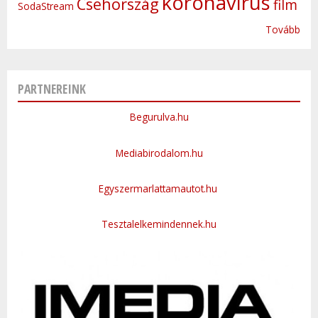
koronavírus
Csehország
film
SodaStream
Tovább
PARTNEREINK
Begurulva.hu
Mediabirodalom.hu
Egyszermarlattamautot.hu
Tesztalelkemindennek.hu