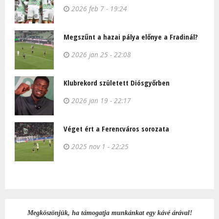
2026 feb 7 - 19:24
Megszűnt a hazai pálya előnye a Fradinál?
2026 jan 25 - 22:08
Klubrekord született Diósgyőrben
2026 jan 19 - 22:17
Véget ért a Ferencváros sorozata
2025 nov 1 - 22:25
Megköszönjük, ha támogatja munkánkat egy kávé árával!