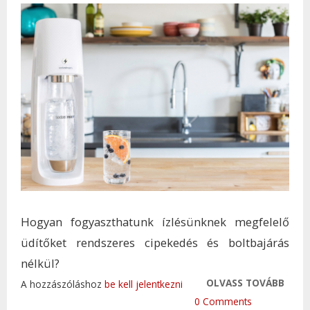
Hogyan fogyaszthatunk ízlésünknek megfelelő
üdítőket rendszeres cipekedés és boltbajárás
nélkül?
OLVASS TOVÁBB
IDEÁ
A hozzászóláshoz
be kell jelentkezni
PALA
0 Comments