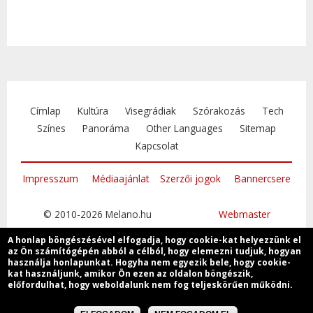
Címlap
Kultúra
Visegrádiak
Szórakozás
Tech
Színes
Panoráma
Other Languages
Sitemap
Kapcsolat
Impresszum
Médiaajánlat
Szerzői jogok
Bannercsere
© 2010-2026 Melano.hu
Webmaster
A honlap böngészésével elfogadja, hogy cookie-kat helyezzünk el
az Ön számítógépén abból a célból, hogy elemezni tudjuk, hogyan
használja honlapunkat. Hogyha nem egyezik bele, hogy cookie-
kat használjunk, amikor Ön ezen az oldalon böngészik,
Csatlakozzon
előfordulhat, hogy weboldalunk nem fog teljeskörűen működni.