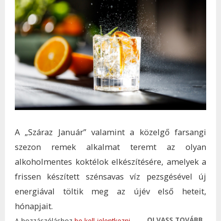
A „Száraz Január” valamint a közelgő farsangi
szezon remek alkalmat teremt az olyan
alkoholmentes koktélok elkészítésére, amelyek a
frissen készített szénsavas víz pezsgésével új
energiával töltik meg az újév első heteit,
hónapjait.
OLVASS TOVÁBB
ÍZLET
A hozzászóláshoz
be kell jelentkezni