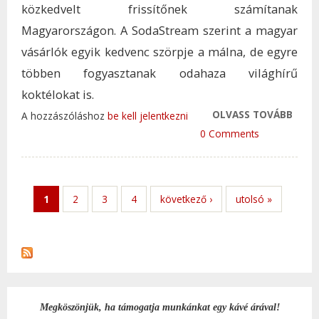
közkedvelt frissítőnek számítanak
Magyarországon. A SodaStream szerint a magyar
vásárlók egyik kedvenc szörpje a málna, de egyre
többen fogyasztanak odahaza világhírű
koktélokat is.
OLVASS TOVÁBB
ÍGY
A hozzászóláshoz
be kell jelentkezni
KÉSZ
0 Comments
OTTH
SZÉN
FRIS
1
2
3
4
következő ›
utolsó »
TAR
KAP
Megköszönjük, ha támogatja munkánkat egy kávé árával!