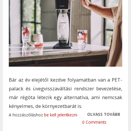
Bár az év elejétől kezdve folyamatban van a PET-
palack és üvegvisszaváltási rendszer bevezetése,
már régóta létezik egy alternatíva, ami nemcsak
kényelmes, de környezetbarát is.
OLVASS TOVÁBB
EZ M
A hozzászóláshoz
be kell jelentkezni
SEGÍ
0 Comments
KELL