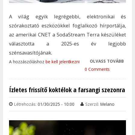
A világ egyik legrégebbi, elektronikai és
szórakoztató eszközökkel foglalkozó hírportálja,
az amerikai CNET a SodaStream Terra készüléket
választotta a 2025-es év legjobb
szénsavasítójának.
OLVASS TOVÁBB
A SO
A hozzászóláshoz
be kell jelentkezni
TERR
0 Comments
ÉV
SZÉN
Ízletes frissítő koktélok a farsangi szezonra
TAR
KAP
Létrehozás:
01/30/2025 - 10:00
Szerző:
Melano