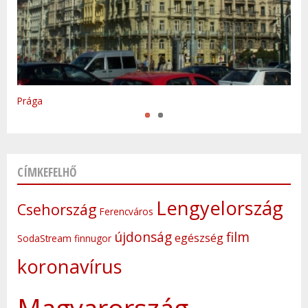
Varsó
Prága
CÍMKEFELHŐ
Lengyelország
Csehország
Ferencváros
újdonság
film
egészség
SodaStream
finnugor
koronavírus
Magyarország