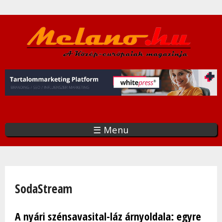
Ugrás
a
tartalomra
☰ Menu
Jelenlegi hely
SodaStream
A nyári szénsavasital-láz árnyoldala: egyre
Oldalak