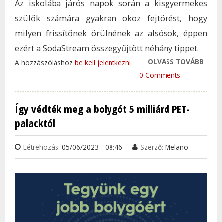
Az iskolába járós napok során a kisgyermekes
szülők számára gyakran okoz fejtörést, hogy
milyen frissítőnek örülnének az alsósok, éppen
ezért a SodaStream összegyűjtött néhány tippet.
OLVASS TOVÁBB
MI K
A hozzászóláshoz
be kell jelentkezni
ISKO
0 Comments
KULA
TAR
Így védték meg a bolygót 5 milliárd PET-
KAP
palacktól
Létrehozás:
05/06/2023 - 08:46
Szerző:
Melano