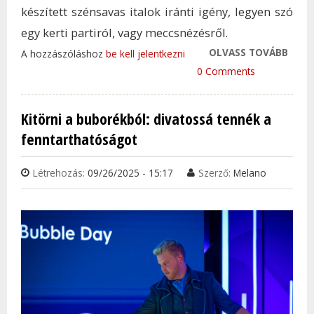
készített szénsavas italok iránti igény, legyen szó
egy kerti partiról, vagy meccsnézésről.
OLVASS TOVÁBB
A NY
A hozzászóláshoz
be kell jelentkezni
SZÉN
0 Comments
LÁZ
ÁRNY
Kitörni a buborékból: divatossá tennék a
EGYR
fenntarthatóságot
KOC
A PA
Létrehozás:
09/26/2025 - 15:17
Szerző:
Melano
TAR
KAP