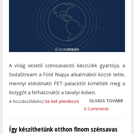
A világ vezető szénsavasító készülék gyártója, a
SodaStream a Föld Napja alkalmából közzé tette,
mennyi eldobható PET-palacktól kímélték meg a
bolygót a felhasználói a tavalyi évben.
OLVASS TOVÁBB
ÍGY 
A hozzászóláshoz
be kell jelentkezni
A BO
0 Comments
MILL
PALA
Így készíthetünk otthon finom szénsavas
TAR