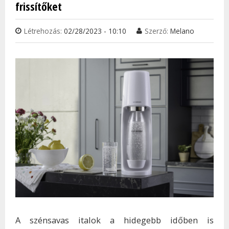
frissítőket
KAP
Létrehozás:
02/28/2023 - 10:10
Szerző:
Melano
A szénsavas italok a hidegebb időben is