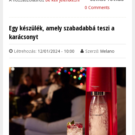
KOKT
0 Comments
FARS
SZEZ
Egy készülék, amely szabadabbá teszi a
TAR
karácsonyt
KAP
Létrehozás:
12/01/2024 - 10:00
Szerző:
Melano