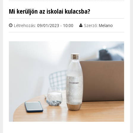
A PA
Mi kerüljön az iskolai kulacsba?
VISS
TAR
Létrehozás:
09/01/2023 - 10:00
Szerző:
Melano
KAP