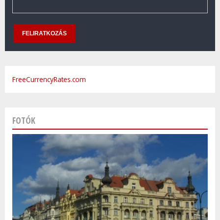
FreeCurrencyRates.com
FOTÓK