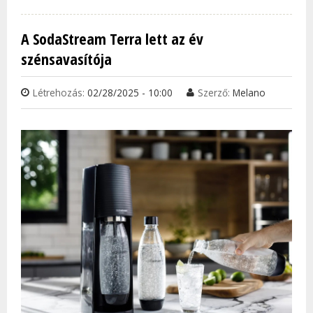
TAR
KAP
A SodaStream Terra lett az év
szénsavasítója
Létrehozás:
02/28/2025 - 10:00
Szerző:
Melano