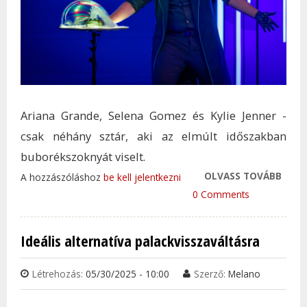
Ariana Grande, Selena Gomez és Kylie Jenner -
csak néhány sztár, aki az elmúlt időszakban
buborékszoknyát viselt.
OLVASS TOVÁBB
KITÖ
A hozzászóláshoz
be kell jelentkezni
BUBO
0 Comments
DIVA
FEN
Ideális alternatíva palackvisszaváltásra
TAR
KAP
Létrehozás:
05/30/2025 - 10:00
Szerző:
Melano