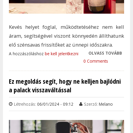
Kevés helyet foglal, működtetéséhez nem kell
áram, segítségével viszont könnyedén állíthatunk
elő szénsavas frissítőket az ünnepi időszakra.
OLVASS TOVÁBB
EGY 
A hozzászóláshoz
be kell jelentkezni
AMEL
0 Comments
SZAB
TESZI
Ez megoldás segít, hogy ne kelljen bajlódni
KARÁ
a palack visszaváltással
TAR
KAP
Létrehozás:
06/01/2024 - 09:12
Szerző:
Melano