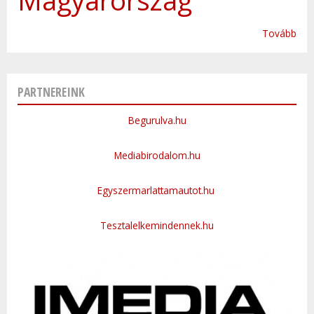
Tovább
PARTNEREINK
Begurulva.hu
Mediabirodalom.hu
Egyszermarlattamautot.hu
Tesztalelkemindennek.hu