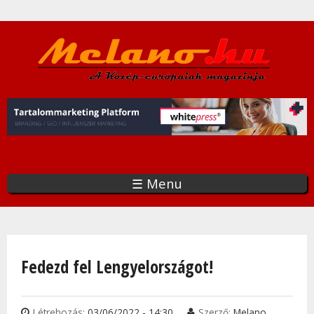
Ugrás
a
tartalomra
☰ Menu
Jelenlegi hely
Fedezd fel Lengyelországot!
Létrehozás:
03/06/2022 - 14:30
Szerző:
Melano