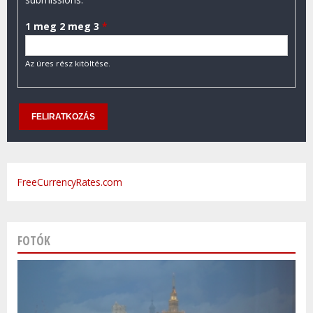
1 meg 2 meg 3
*
Az üres rész kitöltése.
FreeCurrencyRates.com
FOTÓK