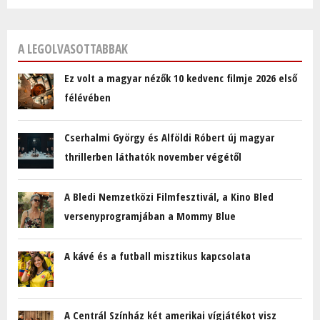
A LEGOLVASOTTABBAK
Ez volt a magyar nézők 10 kedvenc filmje 2026 első
félévében
Cserhalmi György és Alföldi Róbert új magyar
thrillerben láthatók november végétől
A Bledi Nemzetközi Filmfesztivál, a Kino Bled
versenyprogramjában a Mommy Blue
A kávé és a futball misztikus kapcsolata
A Centrál Színház két amerikai vígjátékot visz