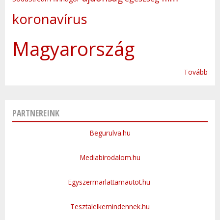
koronavírus
Magyarország
Tovább
PARTNEREINK
Begurulva.hu
Mediabirodalom.hu
Egyszermarlattamautot.hu
Tesztalelkemindennek.hu