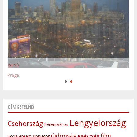
Varsó
Prága
CÍMKEFELHŐ
Lengyelország
Csehország
Ferencváros
újdonság
film
egészség
SodaStream
finnugor