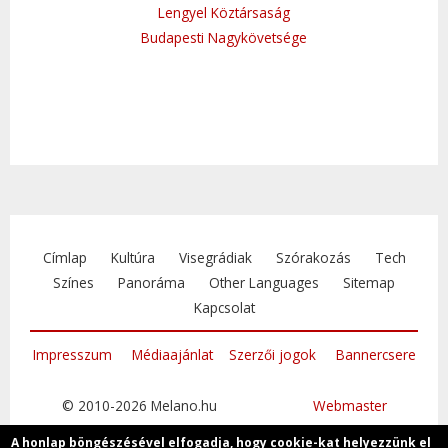
Lengyel Köztársaság
Budapesti Nagykövetsége
Címlap
Kultúra
Visegrádiak
Szórakozás
Tech
Színes
Panoráma
Other Languages
Sitemap
Kapcsolat
Impresszum
Médiaajánlat
Szerzői jogok
Bannercsere
© 2010-2026 Melano.hu
Webmaster
A honlap böngészésével elfogadja, hogy cookie-kat helyezzünk el