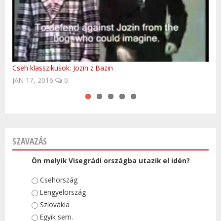
Cseh klasszikusok: Jozin z Bazin
Baba blues
Szlovákia - télen is a meglepetések országa!
UNESCO világörökségi helyek Csehországban
Polish Anthem by Hungarian FolkEmbassy
NOV 15, 2015
0
SZAVAZÁS
Ön melyik Visegrádi országba utazik el idén?
Választások
Csehország
Lengyelország
Szlovákia
Egyik sem.