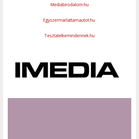
Mediabirodalom.hu
Egyszermarlattamautot.hu
Tesztalelkemindennek.hu