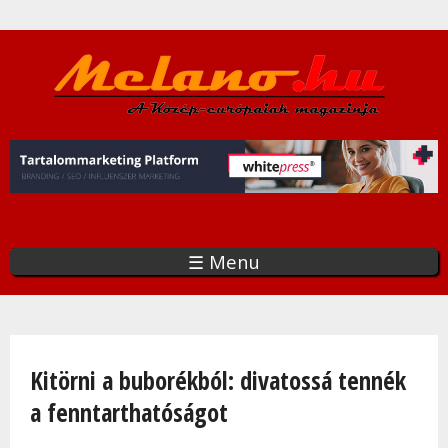
Ugrás
a
tartalomra
☰ Menu
Jelenlegi hely
Kitörni a buborékból: divatossá tennék
a fenntarthatóságot