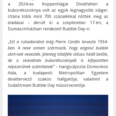
a 2024-es Koppenhágai Divathéten a
buborékszoknya volt az egyik legnagyobb sláger.
Utána több mint 700 százalékkal nőttek meg az
eladásai – derült ki a szeptember 17-én, a
Dumaszínházban rendezett Bubble Day-n.
„
Ezt a ruhadarabot még Pierre Cardin tervezte 1954-
ben. A neve onnan származik, hogy angolul bubble
skirt-nek nevezték. Jelenleg többféle stílusú hódít belőle,
de a skandináv buborékszoknyák is kifejezetten
népszerűnek számítanak”
– hangsúlyozta Domonkos
Aida, a budapesti Metropolitan Egyetem
divattervező szakos hallgatója, valamint a
SodaStream Bubble Day műsorvezetője.