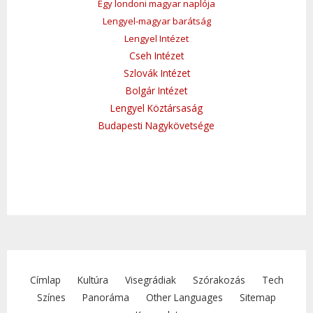
Egy londoni magyar naplója
Lengyel-magyar barátság
Lengyel Intézet
Cseh Intézet
Szlovák Intézet
Bolgár Intézet
Lengyel Köztársaság
Budapesti Nagykövetsége
Címlap
Kultúra
Visegrádiak
Szórakozás
Tech
Színes
Panoráma
Other Languages
Sitemap