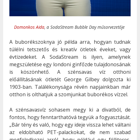
Domonkos Aida
, a SodaStream Bubble Day műsorvezetője
A buborékszoknya jó példa arra, hogyan tudnak
túlélni tetszetős és kreatív ötletek éveket, vagy
évtizedeket. A SodaStream is ilyen, amelynek
megszületése egy londoni ginfőzde tulajdonosának
is köszönhető. A szénsavas víz otthoni
előállításának ötletét George Gilbey dolgozta ki
1903-ban. Találékonysága révén napjainkban már
otthon is olthatjuk a szomjunkat buborékos vízzel.
A szénsavasvíz sohasem megy ki a divatból, de
fontos, hogy fenntarthatóvá tegyük a fogyasztását.
„Bár tény és való, hogy egy ideje vissza lehet váltani
az eldobható PET-palackokat, de nem szabad
megfeledkezni arról, hogy például egy félliteres,