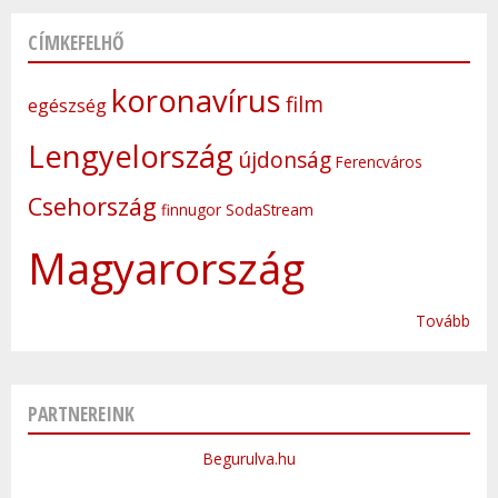
CÍMKEFELHŐ
koronavírus
film
egészség
Lengyelország
újdonság
Ferencváros
Csehország
finnugor
SodaStream
Magyarország
Tovább
PARTNEREINK
Begurulva.hu