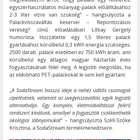
egyszerhasználatos műanyag-palack előállításához
2-3 liter vízre van szükség” – hangsúlyozta a
Palackvisszaváltás keservei – Repontozásos
vereség? című előadásában Litkay Gergely
humorista. Hozzátette: egy 1,5 literes palack
gyártásához körülbelül 0,3 kWh energia szükséges.
2500 darab
palack esetében ez 750 kWh áram, ami
körülbelül egy átlagos magyar háztartás éves
fogyasztásának felel meg. A legjobb megoldás, ha
az eldobható PET-palackokat le sem kell gyártani.
„
A SodaStream hosszú ideje a nehéz üdítős csomagok
cipelésének, valamint az üvegvisszaváltás egyik legjobb
alternatívája. Egy komplex, életmódváltással felérő
rendszert kínálunk, amellyel a fogyasztók csökkenthetik
ökológiai lábnyomukat
” – hangsúlyozta Széll-Szőke
Krisztina, a SodaStream termékmenedzsere.