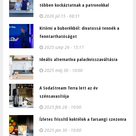
többen kockáztatnak a patronokkal
2026 júl 15 - 08:31
Kitörni a buborékból: divatossá tennék a
fenntarthatóságot
2025 szep 26 - 15:17
Ideális alternatíva palackvisszaváltásra
2025 máj 30 - 10:00
A SodaStream Terra lett az év
szénsavasítója
2025 feb 28 - 10:00
Ízletes frissítő koktélok a farsangi szezonra
2025 jan 30 - 10:00