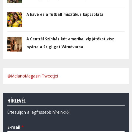
A kávé és a futball misztikus kapcsolata
A Centrál Színház két amerikai vígjátékot visz
nyárra a Szigliget Várudvarba
@MelanoMagazin Tweetjei
HÍRLEVÉL
Értesüljön a legfrissebb híreinkről!
E-mail
*