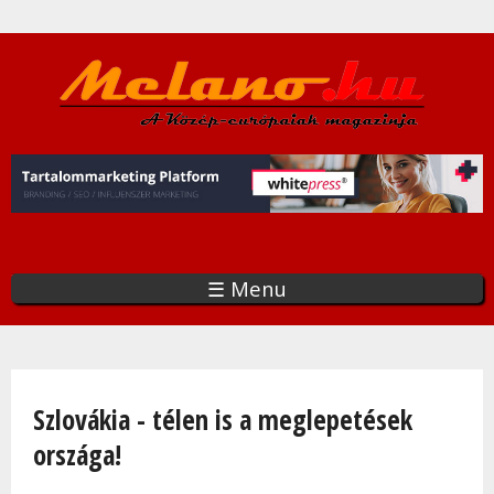
Ugrás
a
tartalomra
☰ Menu
Jelenlegi hely
Szlovákia - télen is a meglepetések
országa!