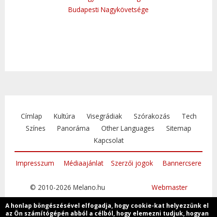
Budapesti Nagykövetsége
Címlap
Kultúra
Visegrádiak
Szórakozás
Tech
Színes
Panoráma
Other Languages
Sitemap
Kapcsolat
Impresszum
Médiaajánlat
Szerzői jogok
Bannercsere
© 2010-2026 Melano.hu
Webmaster
A honlap böngészésével elfogadja, hogy cookie-kat helyezzünk el
az Ön számítógépén abból a célból, hogy elemezni tudjuk, hogyan