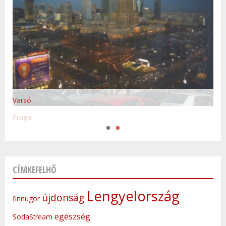
Varsó
Prága
CÍMKEFELHŐ
Lengyelország
újdonság
finnugor
egészség
SodaStream