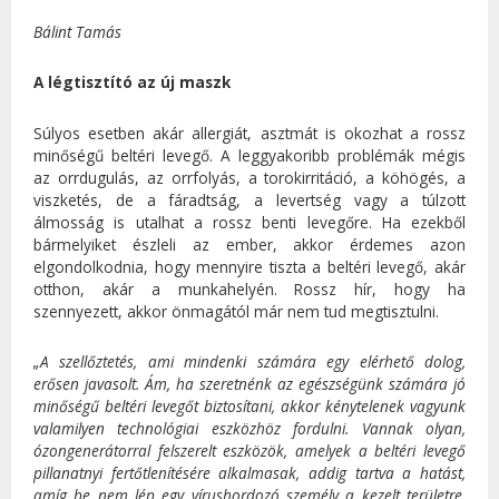
Bálint Tamás
A légtisztító az új maszk
Súlyos esetben akár allergiát, asztmát is okozhat a rossz
minőségű beltéri levegő. A leggyakoribb problémák mégis
az orrdugulás, az orrfolyás, a torokirritáció, a köhögés, a
viszketés, de a fáradtság, a levertség vagy a túlzott
álmosság is utalhat a rossz benti levegőre. Ha ezekből
bármelyiket észleli az ember, akkor érdemes azon
elgondolkodnia, hogy mennyire tiszta a beltéri levegő, akár
otthon, akár a munkahelyén. Rossz hír, hogy ha
szennyezett, akkor önmagától már nem tud megtisztulni.
„A szellőztetés, ami mindenki számára egy elérhető dolog,
erősen javasolt. Ám, ha szeretnénk az egészségünk számára jó
minőségű beltéri levegőt biztosítani, akkor kénytelenek vagyunk
valamilyen technológiai eszközhöz fordulni. Vannak olyan,
ózongenerátorral felszerelt eszközök, amelyek a beltéri levegő
pillanatnyi fertőtlenítésére alkalmasak, addig tartva a hatást,
amíg be nem lép egy vírushordozó személy a kezelt területre.