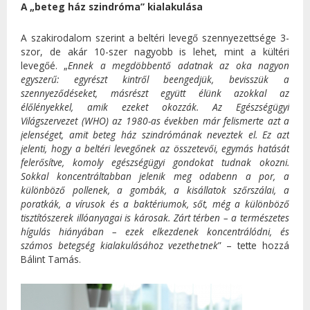
A „beteg ház szindróma” kialakulása
A szakirodalom szerint a beltéri levegő szennyezettsége 3-
szor, de akár 10-szer nagyobb is lehet, mint a kültéri
levegőé. „
Ennek a megdöbbentő adatnak az oka nagyon
egyszerű: egyrészt kintről beengedjük, bevisszük a
szennyeződéseket, másrészt együtt élünk azokkal az
élőlényekkel, amik ezeket okozzák. Az Egészségügyi
Világszervezet (WHO) az 1980-as években már felismerte azt a
jelenséget, amit beteg ház szindrómának neveztek el. Ez azt
jelenti, hogy a beltéri levegőnek az összetevői, egymás hatását
felerősítve, komoly egészségügyi gondokat tudnak okozni.
Sokkal koncentráltabban jelenik meg odabenn a por, a
különböző pollenek, a gombák, a kisállatok szőrszálai, a
poratkák, a vírusok és a baktériumok, sőt, még a különböző
tisztítószerek illóanyagai is károsak. Zárt térben – a természetes
hígulás hiányában – ezek elkezdenek koncentrálódni, és
számos betegség kialakulásához vezethetnek
” – tette hozzá
Bálint Tamás.