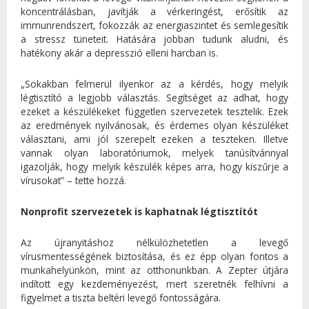
koncentrálásban, javítják a vérkeringést, erősítik az
immunrendszert, fokozzák az energiaszintet és semlegesítik
a stressz tüneteit. Hatására jobban tudunk aludni, és
hatékony akár a depresszió elleni harcban is.
„Sokakban felmerül ilyenkor az a kérdés, hogy melyik
légtisztító a legjobb választás. Segítséget az adhat, hogy
ezeket a készülékeket független szervezetek tesztelik. Ezek
az eredmények nyilvánosak, és érdemes olyan készüléket
választani, ami jól szerepelt ezeken a teszteken. Illetve
vannak olyan laboratóriumok, melyek tanúsítvánnyal
igazolják, hogy melyik készülék képes arra, hogy kiszűrje a
vírusokat” – tette hozzá.
Nonprofit szervezetek is kaphatnak légtisztítót
Az újranyitáshoz nélkülözhetetlen a levegő
vírusmentességének biztosítása, és ez épp olyan fontos a
munkahelyünkön, mint az otthonunkban. A Zepter útjára
indított egy kezdeményezést, mert szeretnék felhívni a
figyelmet a tiszta beltéri levegő fontosságára.