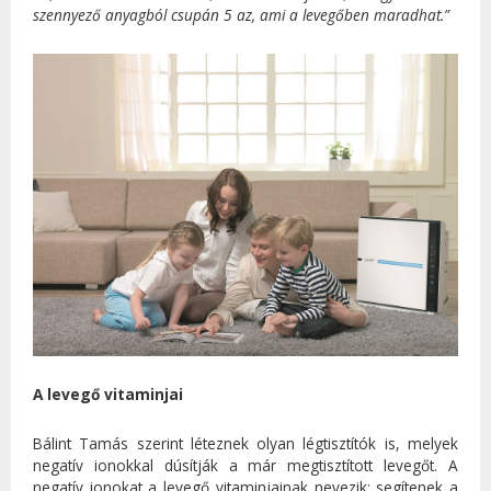
szennyező anyagból csupán 5 az, ami a levegőben maradhat.”
A levegő vitaminjai
Bálint Tamás szerint léteznek olyan légtisztítók is, melyek
negatív ionokkal dúsítják a már megtisztított levegőt. A
negatív ionokat a levegő vitaminjainak nevezik: segítenek a