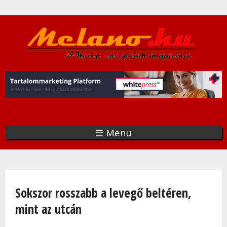
Ugrás
a
tartalomra
☰ Menu
Jelenlegi hely
Sokszor rosszabb a levegő beltéren,
mint az utcán