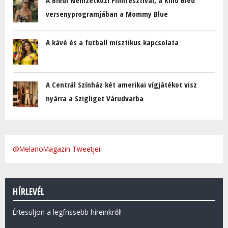
A Bledi Nemzetközi Filmfesztivál, a Kino Bled
versenyprogramjában a Mommy Blue
A kávé és a futball misztikus kapcsolata
A Centrál Színház két amerikai vígjátékot visz
nyárra a Szigliget Várudvarba
@MelanoMagazin Tweetjei
HÍRLEVÉL
Értesüljön a legfrissebb híreinkről!