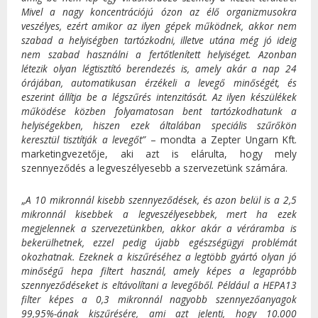
Mivel a nagy koncentrációjú ózon az élő organizmusokra
veszélyes, ezért amikor az ilyen gépek működnek, akkor nem
szabad a helyiségben tartózkodni, illetve utána még jó ideig
nem szabad használni a fertőtlenített helyiséget. Azonban
létezik olyan légtisztító berendezés is, amely akár a nap 24
órájában, automatikusan érzékeli a levegő minőségét, és
eszerint állítja be a légszűrés intenzitását. Az ilyen készülékek
működése közben folyamatosan bent tartózkodhatunk a
helyiségekben, hiszen ezek általában speciális szűrőkön
keresztül tisztítják a levegőt”
– mondta a Zepter Ungarn Kft.
marketingvezetője, aki azt is elárulta, hogy mely
szennyeződés a legveszélyesebb a szervezetünk számára.
„
A 10 mikronnál kisebb szennyeződések, és azon belül is a 2,5
mikronnál kisebbek a legveszélyesebbek, mert ha ezek
megjelennek a szervezetünkben, akkor akár a véráramba is
bekerülhetnek, ezzel pedig újabb egészségügyi problémát
okozhatnak. Ezeknek a kiszűréséhez a legtöbb gyártó olyan jó
minőségű hepa filtert használ, amely képes a legapróbb
szennyeződéseket is eltávolítani a levegőből. Például a HEPA13
filter képes a 0,3 mikronnál nagyobb szennyezőanyagok
99,95%-ának kiszűrésére, ami azt jelenti, hogy 10.000