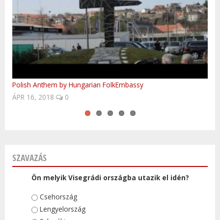
Polish Anthem by Hungarian FolkEmbassy
Rég elmúlt
Easy to be finished?
UNESCO világörökségi helyek Csehországban
Baba blues
NOV 16, 2015
0
SZAVAZÁS
Ön melyik Visegrádi országba utazik el idén?
Választások
Csehország
Lengyelország