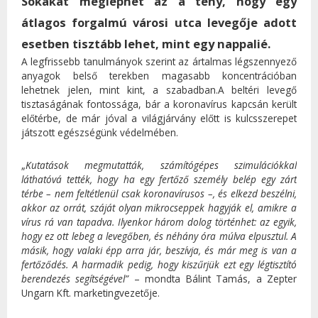
Sokakat meglephet az a tény, hogy egy
átlagos forgalmú városi utca levegője adott
esetben tisztább lehet, mint egy nappalié.
A legfrissebb tanulmányok szerint az ártalmas légszennyező
anyagok belső terekben magasabb koncentrációban
lehetnek jelen, mint kint, a szabadban.A beltéri levegő
tisztaságának fontossága, bár a koronavírus kapcsán került
előtérbe, de már jóval a világjárvány előtt is kulcsszerepet
játszott egészségünk védelmében.
„
Kutatások megmutatták, számítógépes szimulációkkal
láthatóvá tették, hogy ha egy fertőző személy belép egy zárt
térbe – nem feltétlenül csak koronavírusos –, és elkezd beszélni,
akkor az orrát, száját olyan mikrocseppek hagyják el, amikre a
vírus rá van tapadva. Ilyenkor három dolog történhet: az egyik,
hogy ez ott lebeg a levegőben, és néhány óra múlva elpusztul. A
másik, hogy valaki épp arra jár, beszívja, és már meg is van a
fertőződés. A harmadik pedig, hogy kiszűrjük ezt egy légtisztító
berendezés segítségével”
– mondta Bálint Tamás, a Zepter
Ungarn Kft. marketingvezetője.