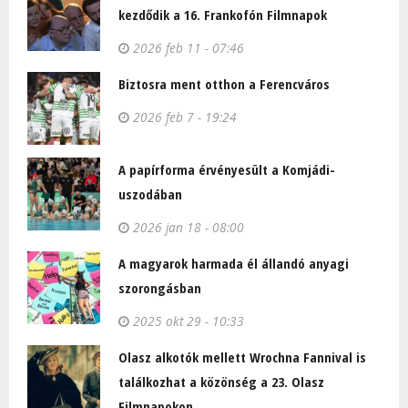
kezdődik a 16. Frankofón Filmnapok
2026 feb 11 - 07:46
Biztosra ment otthon a Ferencváros
2026 feb 7 - 19:24
A papírforma érvényesült a Komjádi-
uszodában
2026 jan 18 - 08:00
A magyarok harmada él állandó anyagi
szorongásban
2025 okt 29 - 10:33
Olasz alkotók mellett Wrochna Fannival is
találkozhat a közönség a 23. Olasz
Filmnapokon