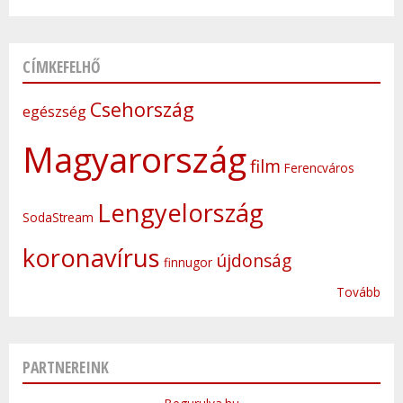
CÍMKEFELHŐ
Csehország
egészség
Magyarország
film
Ferencváros
Lengyelország
SodaStream
koronavírus
újdonság
finnugor
Tovább
PARTNEREINK