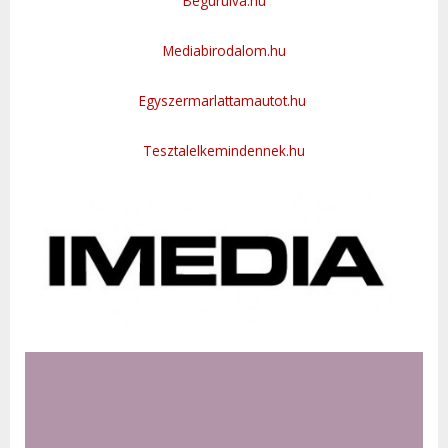
Begurulva.hu
Mediabirodalom.hu
Egyszermarlattamautot.hu
Tesztalelkemindennek.hu