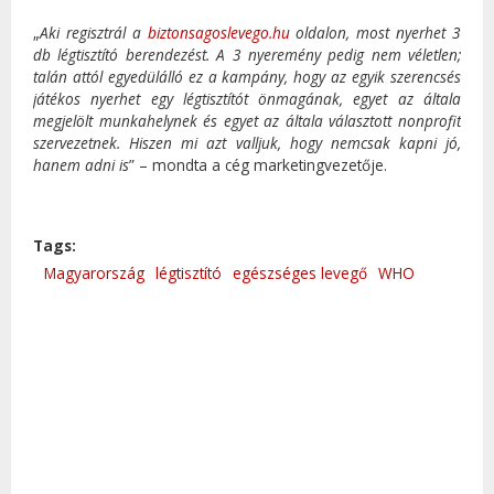
„
Aki regisztrál a
biztonsagoslevego.hu
oldalon, most nyerhet 3
db légtisztító berendezést. A 3 nyeremény pedig nem véletlen;
talán attól egyedülálló ez a kampány, hogy az egyik szerencsés
játékos nyerhet egy légtisztítót önmagának, egyet az általa
megjelölt munkahelynek és egyet az általa választott nonprofit
szervezetnek. Hiszen mi azt valljuk, hogy nemcsak kapni jó,
hanem adni is
” – mondta a cég marketingvezetője.
Tags:
Magyarország
légtisztító
egészséges levegő
WHO