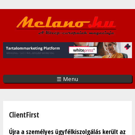
Ugrás
a
tartalomra
☰ Menu
Jelenlegi hely
ClientFirst
Újra a személyes ügyfélkiszolgálás került az