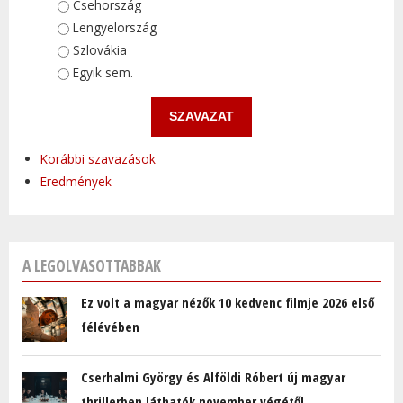
Választások
Csehország
Lengyelország
Szlovákia
Egyik sem.
Korábbi szavazások
Eredmények
A LEGOLVASOTTABBAK
Ez volt a magyar nézők 10 kedvenc filmje 2026 első
félévében
Cserhalmi György és Alföldi Róbert új magyar
thrillerben láthatók november végétől