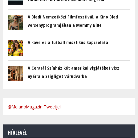
A Bledi Nemzetközi Filmfesztivál, a Kino Bled
versenyprogramjában a Mommy Blue
A kávé és a futball misztikus kapcsolata
A Centrál Színház két amerikai vígjátékot visz
nyárra a Szigliget Várudvarba
@MelanoMagazin Tweetjei
HÍRLEVÉL