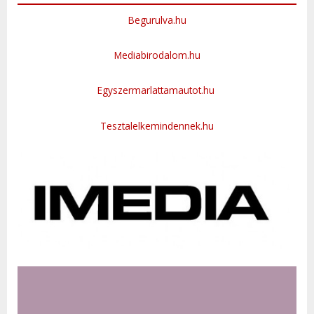
Begurulva.hu
Mediabirodalom.hu
Egyszermarlattamautot.hu
Tesztalelkemindennek.hu