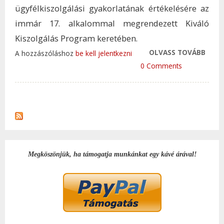
ügyfélkiszolgálási gyakorlatának értékelésére az
immár 17. alkalommal megrendezett Kiváló
Kiszolgálás Program keretében.
OLVASS TOVÁBB
ÚJRA
A hozzászóláshoz
be kell jelentkezni
ÜGYF
0 Comments
KERÜ
HAZA
VÁLL
TAR
KAP
Megköszönjük, ha támogatja munkánkat egy kávé árával!