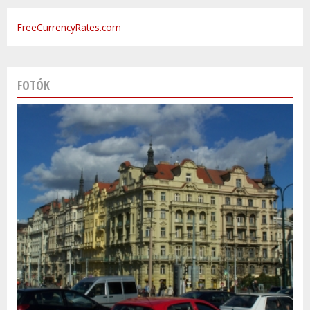
FreeCurrencyRates.com
FOTÓK
Varsó