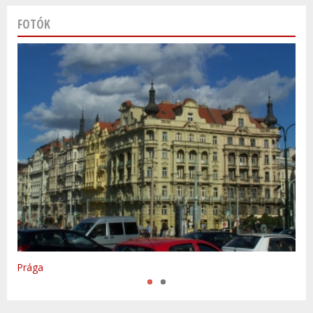
FOTÓK
Varsó
Prága