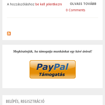
OLVASS TOVÁBB
HIRD
A hozzászóláshoz
be kell jelentkezni
TAR
0 Comments
KAP
Megköszönjük, ha támogatja munkánkat egy kávé árával!
BELÉPÉS, REGISZTRÁCIÓ