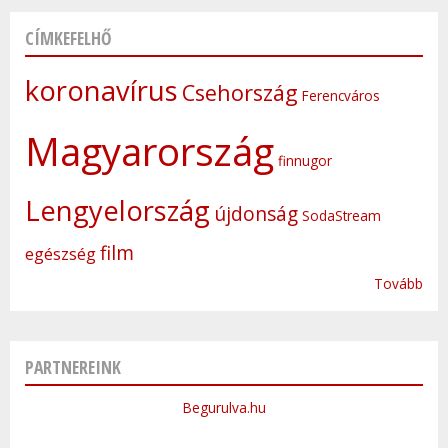
CÍMKEFELHŐ
koronavírus
Csehország
Ferencváros
Magyarország
finnugor
Lengyelország
újdonság
SodaStream
film
egészség
Tovább
PARTNEREINK
Begurulva.hu