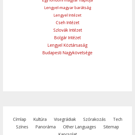
Egy londoni magyar naplója
Lengyel-magyar barátság
Lengyel Intézet
Cseh Intézet
Szlovák Intézet
Bolgár Intézet
Lengyel Köztársaság
Budapesti Nagykövetsége
Címlap
Kultúra
Visegrádiak
Szórakozás
Tech
Színes
Panoráma
Other Languages
Sitemap
Kapcsolat