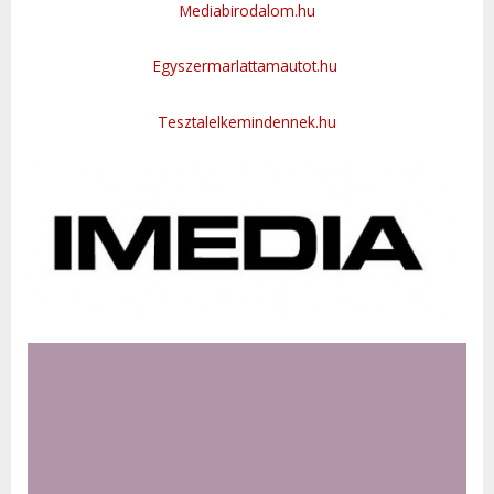
Mediabirodalom.hu
Egyszermarlattamautot.hu
Tesztalelkemindennek.hu