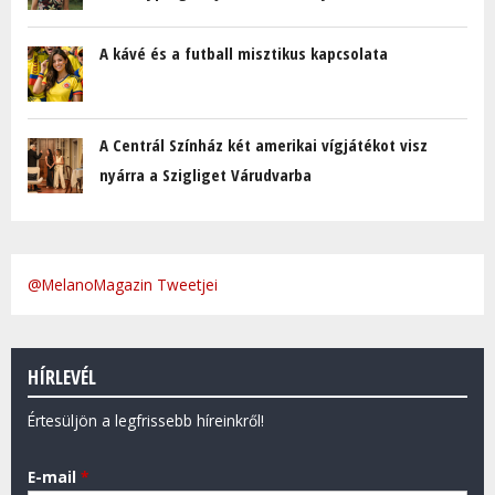
A kávé és a futball misztikus kapcsolata
A Centrál Színház két amerikai vígjátékot visz
nyárra a Szigliget Várudvarba
@MelanoMagazin Tweetjei
HÍRLEVÉL
Értesüljön a legfrissebb híreinkről!
E-mail
*