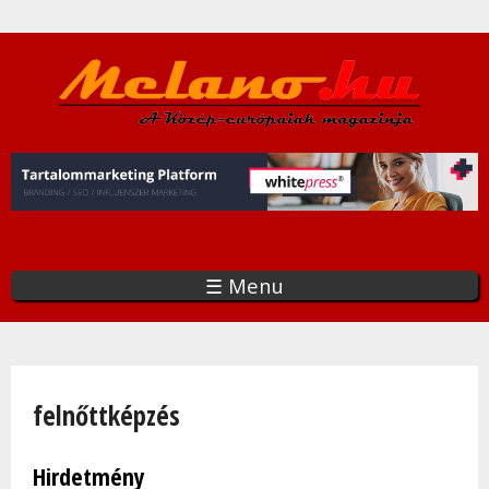
Ugrás
a
tartalomra
☰ Menu
Jelenlegi hely
felnőttképzés
Hirdetmény