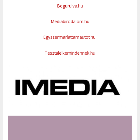
Begurulva.hu
Mediabirodalom.hu
Egyszermarlattamautot.hu
Tesztalelkemindennek.hu