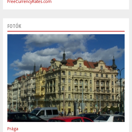
FreeCurrencyRates.com
FOTÓK
Varsó
Prága