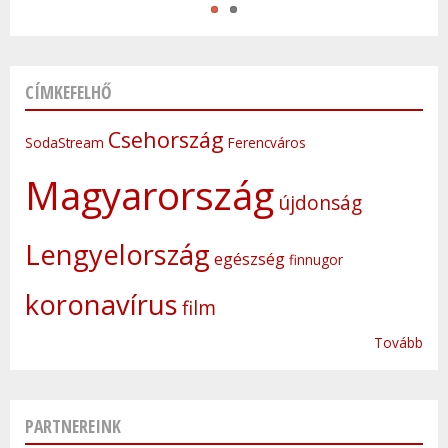
CÍMKEFELHŐ
Csehország
SodaStream
Ferencváros
Magyarország
újdonság
Lengyelország
egészség
finnugor
koronavírus
film
Tovább
PARTNEREINK