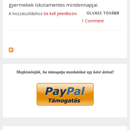
gyermekek iskolamentes mindennapjai.
OLVASS TOVÁBB
HOGY
A hozzászóláshoz
be kell jelentkezni
MEG 
1 Comment
GYER
ŐSZI
MEGB
TAR
KAP
Megköszönjük, ha támogatja munkánkat egy kávé árával!