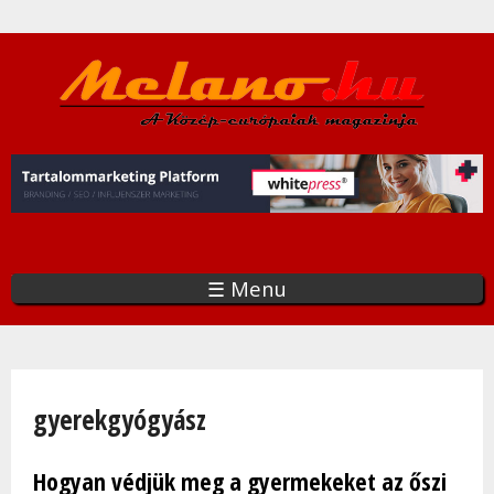
Ugrás
a
tartalomra
☰ Menu
Jelenlegi hely
gyerekgyógyász
Hogyan védjük meg a gyermekeket az őszi