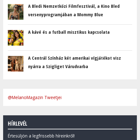
A Bledi Nemzetközi Filmfesztivál, a Kino Bled
versenyprogramjában a Mommy Blue
A kávé és a futball misztikus kapcsolata
A Centrál Színház két amerikai vígjátékot visz
nyárra a Szigliget Várudvarba
@MelanoMagazin Tweetjei
HÍRLEVÉL
Értesüljön a legfrissebb híreinkről!