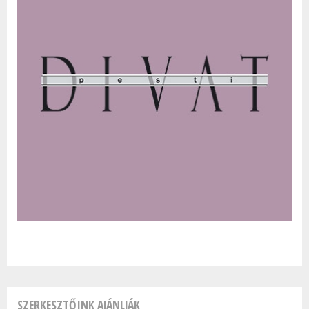
SZERKESZTŐINK AJÁNLJÁK