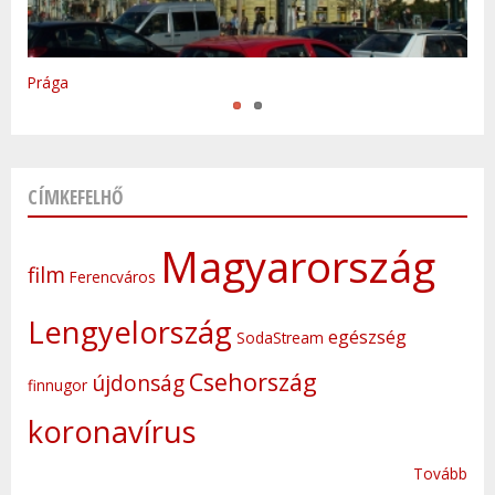
Varsó
Prága
CÍMKEFELHŐ
Magyarország
film
Ferencváros
Lengyelország
egészség
SodaStream
Csehország
újdonság
finnugor
koronavírus
Tovább