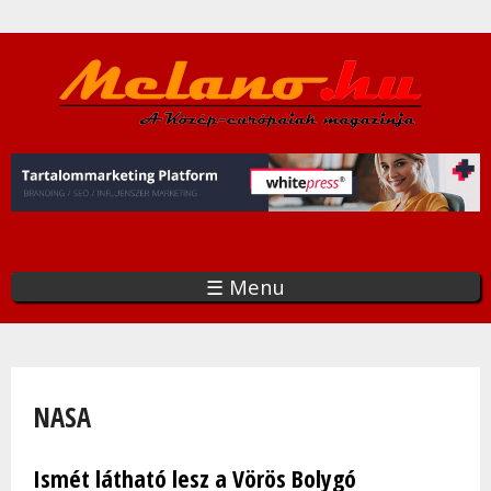
Ugrás
a
tartalomra
☰ Menu
Jelenlegi hely
NASA
Ismét látható lesz a Vörös Bolygó