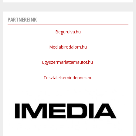
PARTNEREINK
Begurulva.hu
Mediabirodalom.hu
Egyszermarlattamautot.hu
Tesztalelkemindennek.hu