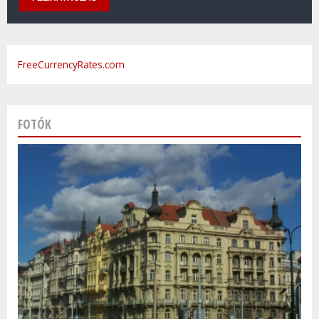
FreeCurrencyRates.com
FOTÓK