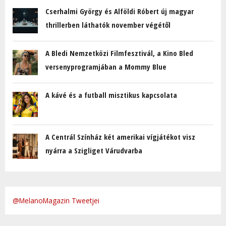
Cserhalmi György és Alföldi Róbert új magyar
thrillerben láthatók november végétől
A Bledi Nemzetközi Filmfesztivál, a Kino Bled
versenyprogramjában a Mommy Blue
A kávé és a futball misztikus kapcsolata
A Centrál Színház két amerikai vígjátékot visz
nyárra a Szigliget Várudvarba
@MelanoMagazin Tweetjei