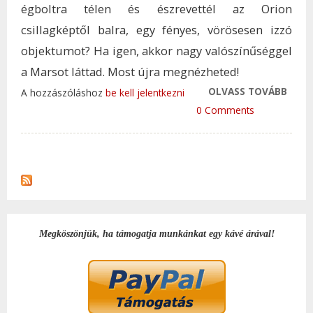
égboltra télen és észrevettél az Orion
csillagképtől balra, egy fényes, vörösesen izzó
objektumot? Ha igen, akkor nagy valószínűséggel
a Marsot láttad. Most újra megnézheted!
OLVASS TOVÁBB
ISMÉ
A hozzászóláshoz
be kell jelentkezni
LESZ
0 Comments
BOL
TAR
KAP
Megköszönjük, ha támogatja munkánkat egy kávé árával!