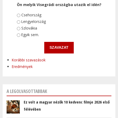
Ön melyik Visegrádi országba utazik el idén?
Választások
Csehország
Lengyelország
Szlovákia
Egyik sem.
Korábbi szavazások
Eredmények
A LEGOLVASOTTABBAK
Ez volt a magyar nézők 10 kedvenc filmje 2026 első
félévében