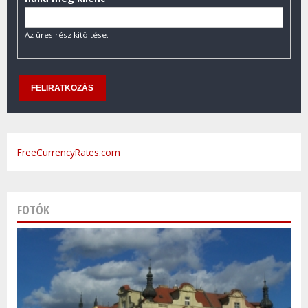
Az üres rész kitöltése.
FreeCurrencyRates.com
FOTÓK