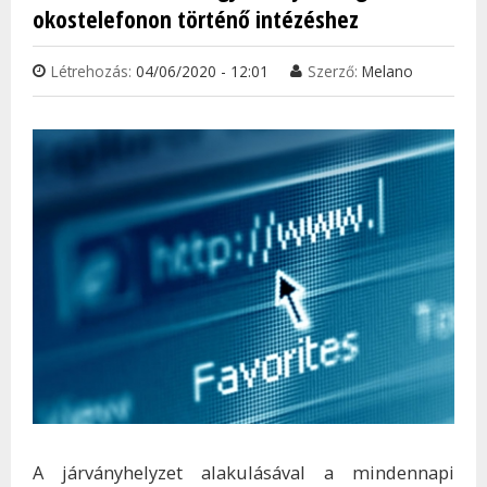
okostelefonon történő intézéshez
Létrehozás:
04/06/2020 - 12:01
Szerző:
Melano
A járványhelyzet alakulásával a mindennapi