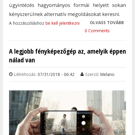
ügyintézés hagyományos formái helyett sokan
kényszerülnek alternatív megoldásokat keresni.
OLVASS TOVÁBB
HASZ
A hozzászóláshoz
be kell jelentkezni
AZ Ü
0 Comments
DOL
OKO
A legjobb fényképezőgép az, amelyik éppen
TÖR
nálad van
INTÉ
TAR
Létrehozás:
07/31/2018 - 06:42
Szerző:
Melano
KAP