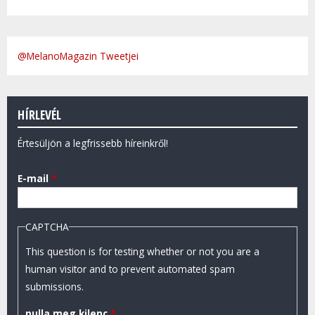
@MelanoMagazin Tweetjei
HÍRLEVÉL
Értesüljön a legfrissebb híreinkről!
E-mail
*
CAPTCHA
This question is for testing whether or not you are a
human visitor and to prevent automated spam
submissions.
nulla meg kilenc
*