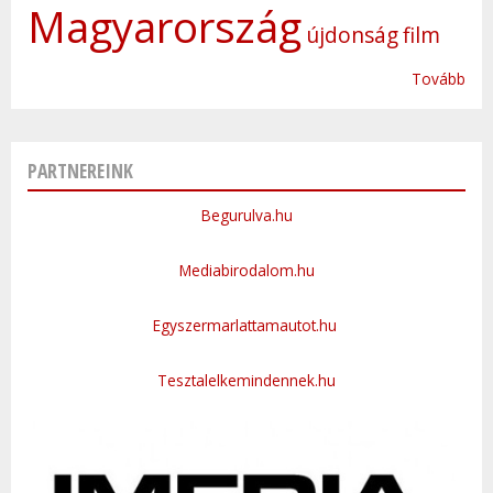
Magyarország
újdonság
film
Tovább
PARTNEREINK
Begurulva.hu
Mediabirodalom.hu
Egyszermarlattamautot.hu
Tesztalelkemindennek.hu