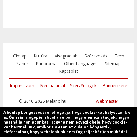
Címlap
Kultúra
Visegrádiak
Szórakozás
Tech
Színes
Panoráma
Other Languages
Sitemap
Kapcsolat
Impresszum
Médiaajánlat
Szerzői jogok
Bannercsere
© 2010-2026 Melano.hu
Webmaster
A honlap böngészésével elfogadja, hogy cookie-kat helyezzünk el
az Ön számítógépén abból a célból, hogy elemezni tudjuk, hogyan
használja honlapunkat. Hogyha nem egyezik bele, hogy cookie-
kat használjunk, amikor Ön ezen az oldalon böngészik,
Csatlakozzon
előfordulhat, hogy weboldalunk nem fog teljeskörűen működni.