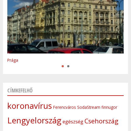
Varsó
Prága
CÍMKEFELHŐ
koronavírus
Ferencváros
SodaStream
finnugor
Lengyelország
Csehország
egészség