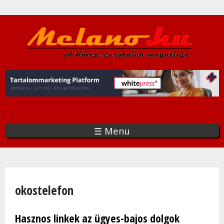
Ugrás
a
tartalomra
☰ Menu
Jelenlegi hely
okostelefon
Hasznos linkek az ügyes-bajos dolgok