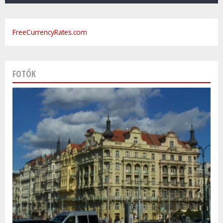
FreeCurrencyRates.com
FOTÓK