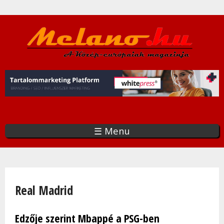
Ugrás
a
tartalomra
☰ Menu
Jelenlegi hely
Real Madrid
Edzője szerint Mbappé a PSG-ben