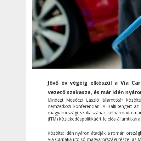
Jövő év végéig elkészül a Via Car
vezető szakasza, és már idén nyáro
Mindezt Mosóczi László államtitkár közöl
nemzetközi konferencián. A Balti-tengert az
magyarországi szakaszának kétharmada már 
(ITM) közlekedéspolitikáért felelős államtitkára
Közölte: idén nyáron átadják a román országh
Via Carpatia utolsó magyarországi része, az M