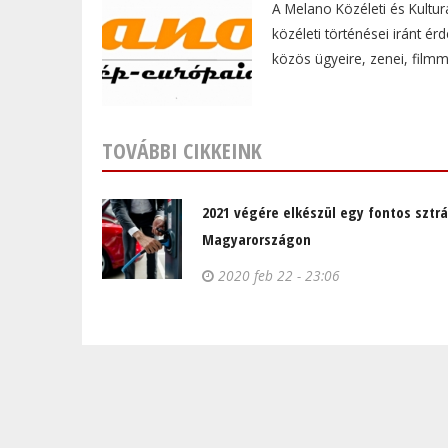
A Melano Közéleti és Kultur
közéleti történései iránt é
közös ügyeire, zenei, film
TOVÁBBI CIKKEINK
2021 végére elkészül egy fontos sztr
Magyarországon
2020 feb 22 - 23:06