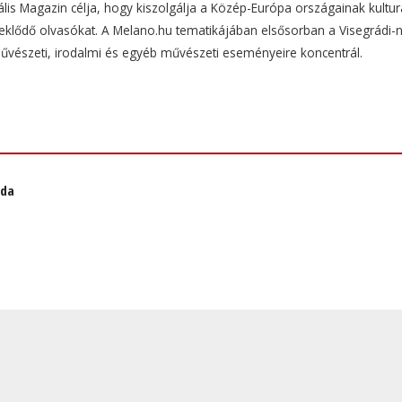
ális Magazin célja, hogy kiszolgálja a Közép-Európa országainak kulturá
rdeklődő olvasókat. A Melano.hu tematikájában elsősorban a Visegrádi-
művészeti, irodalmi és egyéb művészeti eseményeire koncentrál.
áda