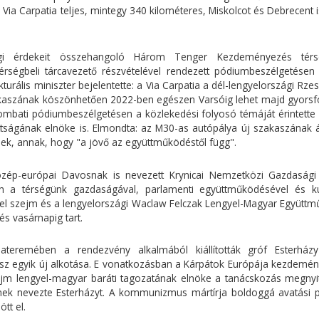
 Via Carpatia teljes, mintegy 340 kilométeres, Miskolcot és Debrecent i
ági érdekeit összehangoló Három Tenger Kezdeményezés térs
 térségbeli tárcavezető részvételével rendezett pódiumbeszélgetésen 
turális miniszter bejelentette: a Via Carpatia a dél-lengyelországi Rz
szakaszának köszönhetően 2022-ben egészen Varsóig lehet majd gyorsf
szombati pódiumbeszélgetésen a közlekedési folyosó témáját érintette
ttságának elnöke is. Elmondta: az M30-as autópálya új szakaszának 
nek, annak, hogy "a jövő az együttműködéstől függ".
özép-európai Davosnak is nevezett Krynicai Nemzetközi Gazdaság
 a térségünk gazdaságával, parlamenti együttműködésével és kul
yel szejm és a lengyelországi Waclaw Felczak Lengyel-Magyar Együttm
és vasárnapig tart.
iateremében a rendezvény alkalmából kiállították gróf Esterház
ász egyik új alkotása. E vonatkozásban a Kárpátok Európája kezdemén
zejm lengyel-magyar baráti tagozatának elnöke a tanácskozás megnyi
nek nevezte Esterházyt. A kommunizmus mártírja boldoggá avatási 
tt el.