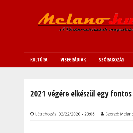
KULTÚRA
VISEGRÁDIAK
SZÓRAKOZÁS
Jelenlegi hely
2021 végére elkészül egy fonto
Létrehozás:
02/22/2020 - 23:06
Szerző:
Melan