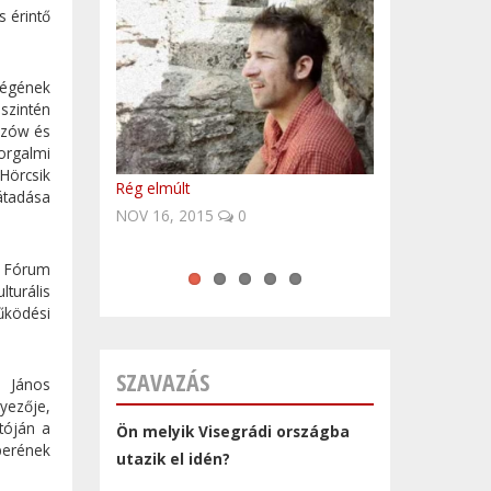
s érintő
égének
szintén
eszów és
orgalmi
 Hörcsik
Rég elmúlt
Fedezd fel Lengyelországot!
Oceana - Endless Summer
UNESCO világörökségi helyek
Evanescence - Weight Of The World
átadása
NOV 16, 2015
Csehországban
(Budapest, 18 of June 2012) LIVE
0
i Fórum
turális
űködési
SZAVAZÁS
y János
yezője,
tóján a
Ön melyik Visegrádi országba
perének
utazik el idén?