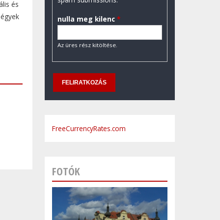
lis és
négyek
nulla meg kilenc
*
Az üres rész kitöltése.
FreeCurrencyRates.com
FOTÓK