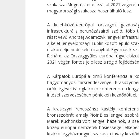
szakasza. Megerősítette: ezáltal 2021 végére a
magyarországi szakasza használható lesz.
A kelet-közép-európai országok gazdas
infrastrukturális beruházásairól szóló, több
részt vevő Andrzej Adamczyk lengyel infrastruk
a kelet-lengyelországi Lublin között épülő 
utakon eljutni délkeleti irányból. Egy másik 
Richárd, az Országgyűlés európai ügyek bizo
2021 végén fontos jele lesz a régió fejlődésé
A Kárpátok Európája című konferencia a k
hagyományos társrendezvénye. Krasiczynben
örökségével is foglalkozó konferencia a leng
Intézet szervezésében pénteken kezdődött el, 
A krasiczyni reneszánsz kastély konferenc
bronzszobrát, amely Piotr Bies lengyel szobr
Marek Kuchcinski volt lengyel házelnök, a s
közép-európai nemzetek hősiessége jelképé
krakkói egyházmegyei szakasza tavaly kezdődö