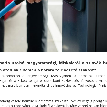
patia utolsó magyarországi, Miskolctól a szlovák h
n átadják a Románia határa felé vezető szakaszt.
te szombaton a lengyelországi Krasiczynben, a Kárpátok Európá
 Égei- és a Fekete-tengerrel összekötő közlekedési folyosó, a Via C
használatban van - mondta el az Innovációs és Technológiai Minis
.
atárig vezető harminc kilométeres szakaszt, jövő év végéig pedig elk
-30-as autópályának a Miskolctól a szlovák határig vezető hatvan kil