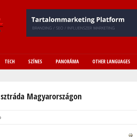
Ugrás
a
tartalomra
TECH
SZÍNES
PANORÁMA
OTHER LANGUAGES
s sztráda Magyarországon
o