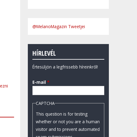
@MelanoMagazin Tweetjei
HÍRLEVÉL
Értesüljön a legfrissebb híreinkről!
E-mail
*
kezni
CAPTCHA
This question is for testing
whether or not you are a human
visitor and to prevent automated
spam submissions.