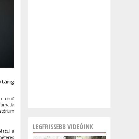
atárig
ja című
arpatia
ztérium
LEGFRISSEBB VIDEÓINK
észül a
ométeres