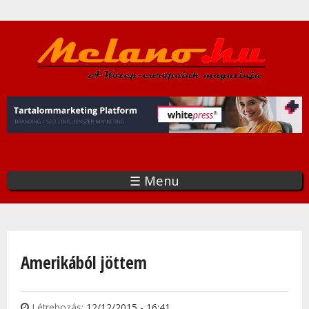
Ugrás
a
tartalomra
☰ Menu
Jelenlegi hely
Amerikából jöttem
Létrehozás:
12/12/2015 - 16:41