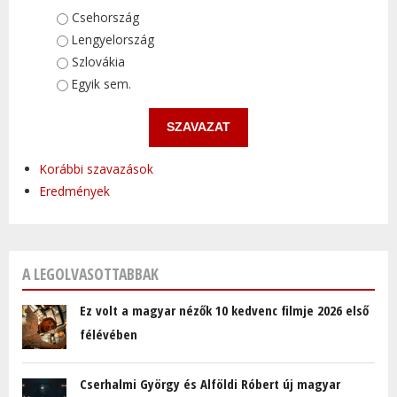
Választások
Csehország
Lengyelország
Szlovákia
Egyik sem.
Korábbi szavazások
Eredmények
A LEGOLVASOTTABBAK
Ez volt a magyar nézők 10 kedvenc filmje 2026 első
félévében
Cserhalmi György és Alföldi Róbert új magyar