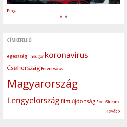
Varsó
Prága
CÍMKEFELHŐ
koronavírus
egészség
finnugor
Csehország
Ferencváros
Magyarország
Lengyelország
film
újdonság
SodaStream
Tovább