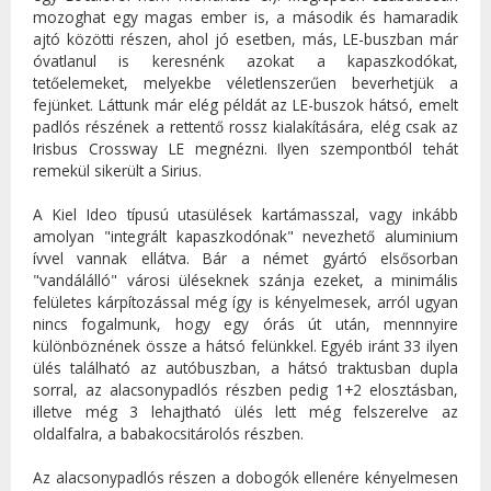
mozoghat egy magas ember is, a második és hamaradik
ajtó közötti részen, ahol jó esetben, más, LE-buszban már
óvatlanul is keresnénk azokat a kapaszkodókat,
tetőelemeket, melyekbe véletlenszerűen beverhetjük a
fejünket. Láttunk már elég példát az LE-buszok hátsó, emelt
padlós részének a rettentő rossz kialakítására, elég csak az
Irisbus Crossway LE megnézni. Ilyen szempontból tehát
remekül sikerült a Sirius.
A Kiel Ideo típusú utasülések kartámasszal, vagy inkább
amolyan "integrált kapaszkodónak" nevezhető aluminium
ívvel vannak ellátva. Bár a német gyártó elsősorban
"vandálálló" városi üléseknek szánja ezeket, a minimális
felületes kárpítozással még így is kényelmesek, arról ugyan
nincs fogalmunk, hogy egy órás út után, mennnyire
különböznének össze a hátsó felünkkel. Egyéb iránt 33 ilyen
ülés található az autóbuszban, a hátsó traktusban dupla
sorral, az alacsonypadlós részben pedig 1+2 elosztásban,
illetve még 3 lehajtható ülés lett még felszerelve az
oldalfalra, a babakocsitárolós részben.
Az alacsonypadlós részen a dobogók ellenére kényelmesen