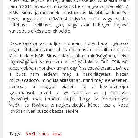
elővárosi, helyközi és regionális közlekedési vonalakra szánt
jármű 2011 tavaszán mutatkozik be a nagyközönség előtt. A
NABI Sirius járműveinek konstrukciós kialakítása lehetővé
teszi, hogy városi, elővárosi, helyközi szóló- vagy csuklós
autóbuszt, trolibuszt, gáz, vagy akár hidrogén hajtású
variációt is elkészítsenek belőle.
Összefoglalva azt tudjuk mondani, hogy hazai gyártótól
régen látott profizmussal és odaadással készült autóbuszt
láthattunk. A NABI Sirus kialakításában, minőségében, illetve
tágasságában számunkra a mátyásföldiek EAG E94-esét
idézi, -jobban mondva- annak egy frissített változatát. Bár ez
a busz nem érdemli meg a hasonlítgatást, hiszen
csúcsragadozó, mind kialakításában, mind megjelenésében,
nemcsak a magyar piacon, de a közép-európai
gyártmányok között is. Így személve az új kaposvári
jövevényt, csak remélni tudjuk, hogy az forráshiányos
vidéki, és fővárosi tömegközlekedés képes lesz a közel
jövőben ilyen buszok beszerzésére.
Tags:
NABI
Sirius
busz