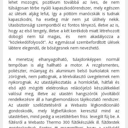
lehet mozogni, pozitívum továbbá az íves, de nem
túlságosan térbe nyúló kapaszkodórendszer, mely egészen
az ülések aljáig lefut, így a pöttöm manócskák is tudnak
kapaszkodni, ha esetleg már nem jut ülőhely nekik.
Utasbiztonsági szempontból ez fontos tényező, illetve az is,
hogy az első tengely, illetve a két kerékdob miatt létrehozott
dobogó nem túl magas, és nem akadályozza a
"közlekedőfolyosót". Az egymással szembefordított ülések
lábtere elegendő, de bőségesnek nem nevezhető.
A menetzaj elhanyagolható, tulajdonképpen normál
tempóban is alig hallható a motor. A rezgésmentes,
poliészter, műanyag és aluminium belső burkolatok nem
zörögnek, nem pattognak, a térelválasztó üvegelemek nem
nyikorognak. Az utastájékoztatás a homlokfali, hátfali és
első ajtó mögötti elektronikus relációjelző készülékekkel
valósul meg, illetve az utastéri hangszórók jóvoltából
rendelkezésre áll a hangbemondásos tájékoztató rendszer.
Az utastér szellőztetéséről a Webasto légkondícionáló
gondoskodik, mely légbefúkokon keresztül mind az
utastérben, mind pedig a vezetőtérben friss levegőt fúj be. A
fűtésről a Webasto Thermo 300 fűtőkészülék ill. fűtőtestek
gondoskodnak. Fontos itt megemlíteni, hogy a szélvédő