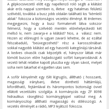
A gépkocsivezető előtt egy napellenző roló segíti a kilátást
akár erős nappal szemben is, illetve egy hatalmas felületű
szélvédő, továbbá a busz jobb oldalán található kis "kémlelő
ablak" fokozza a biztonságos vezetési élményt. Itt érdemes
megjegyezni, hogy a busz formatervét látva sokszor
felmerül, hogy a szélvédő mentén előrehelyezkedő két
mellső ív, nem zavarja-e a kilátást? Nos, a válasz: nem.
Hiszen az előreugró ív ugyan zavaró lehetne, de az ezáltal
felszabaduló, "beüvegezehető" rész a karosszériában
sokkal nagyobb kilátást ad egy hasonló kategóriájú társánál.
A kedves olvasók csak képzeljék el, hányszor láttak már
tömött buszon előre hajladozgató sofőrt kanyarodásnál. A
vezető tehát relatíve kapott pluszba egy olyan sávot, melyet
soha nem takarhat el egyetlen utas sem.
A sofőr kényelmét egy ISRI légrugós, állítható ( hosszanti,
magassági irányban), illetve dönthető háttámlájú,
kifordítható, fejtámlával és hárompontos biztonsági övvel
ellátott vezetőülés szolgálja. A kormányzás egy ZF 8098
hidraulikus rásegítésű kormánygéppel valósul meg. A
kormányoszlop állítható magasságú és dőlésszögű. A
vezetés élményét a rádió, MP3 lejátszó fokozza.