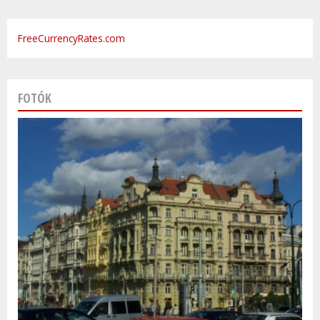
FreeCurrencyRates.com
FOTÓK