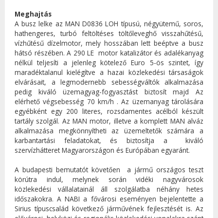
Meghajtás
A busz lelke az MAN D0836 LOH típusú, négyütemű, soros,
hathengeres, turbó feltöltéses töltőleveghő visszahűtésű,
vízhűtésű dízelmotor, mely hosszában lett beéptve a busz
hátsó részében. A 290 LE motor katalizátor és adalékanyag
nélkül teljesíti a jelenleg kötelező Euro 5-ös szintet, így
maradéktalanul kielégítve a hazai közlekedési társaságok
elvárásait, a legmodernebb sebességváltók alkalmazása
pedig kiváló üzemagyag-fogyasztást biztosít majd Az
elérhető végsebesség 70 km/h . Az üzemanyag tárolására
egyébként egy 200 literes, rozsdamentes acélból készült
tartály szolgál. Az MAN motor, illetve a komplett MAN alváz
alkalmazása megkönnyítheti az üzemeltetők számára a
karbantartási feladatokat, és biztosítja a kiváló
szervízhátteret Magyarországon és Európában egyaránt.
A budapesti bemutatót követően a jármű országos teszt
körútra indul, melynek során vidéki nagyvárosok
közlekedési vállalatainál áll szolgálatba néhány hetes
időszakokra. A NABI a fővárosi eseményen bejelentette a
Sirius típuscsalád következő járművének fejlesztését is. Az