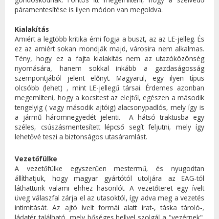
páramentesítése is ilyen módon van megoldva.
Kialakítás
Amiért a legtöbb kritika érni fogja a buszt, az az LE-jelleg. És
ez az amiért sokan mondják majd, városira nem alkalmas.
Tény, hogy ez a fajta kialakítás nem az utazóközönség
nyomására, hanem sokkal inkább a gazdaságosság
szempontjából jelent előnyt. Magyarul, egy ilyen típus
olcsóbb (lehet) , mint LE-jellegű társai. Érdemes azonban
megemlíteni, hogy a kocsitest az elejtől, egészen a második
tengelyig ( vagy második ajtóig) alacsonypadlós, mely így is
a jármű háromnegyedét jelenti. A hátsó traktusba egy
széles, csúszásmentesített lépcső segít feljutni, mely így
lehetővé teszi a biztonságos utasáramlást.
Vezetőfülke
A vezetőfülke egyszerűen mestermű, és nyugodtan
állíthatjuk, hogy magyar gyártótól utoljára az EAG-tól
láthattunk valami ehhez hasonlót. A vezetőteret egy ívelt
üveg válaszfal zárja el az utasoktól, így adva meg a vezetés
intimitását. Az ajtó ívelt formái alatt irat-, táska tároló-,
ládatér található, mely bőséges hellyel szolgál a "vezérnek".