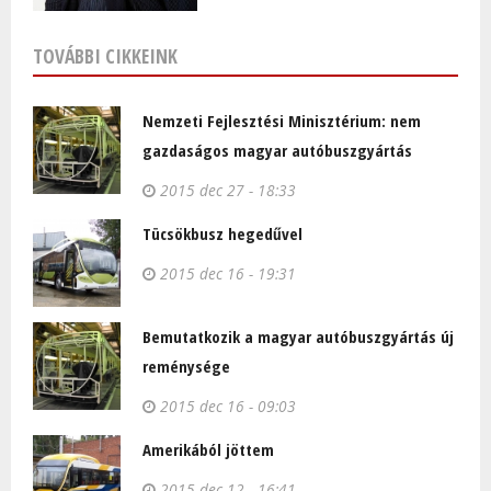
TOVÁBBI CIKKEINK
Nemzeti Fejlesztési Minisztérium: nem
gazdaságos magyar autóbuszgyártás
2015 dec 27 - 18:33
Tücsökbusz hegedűvel
2015 dec 16 - 19:31
Bemutatkozik a magyar autóbuszgyártás új
reménysége
2015 dec 16 - 09:03
Amerikából jöttem
2015 dec 12 - 16:41