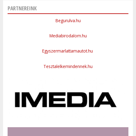
PARTNEREINK
Begurulva.hu
Mediabirodalom.hu
Egyszermarlattamautot.hu
Tesztalelkemindennek.hu