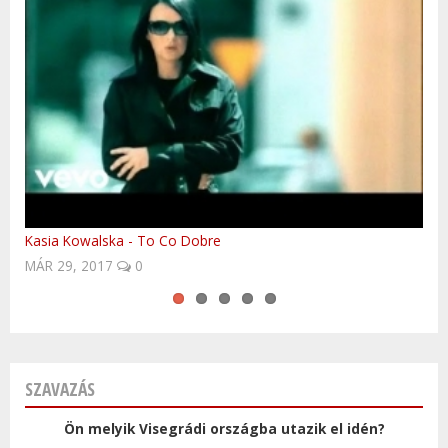
Kasia Kowalska - To Co Dobre
Polish Anthem by Hungarian FolkEmbassy
Oceana - Endless Summer
UNESCO világörökségi helyek Csehországban
Szlovákia - télen is a meglepetések országa!
ÁPR 16, 2018
0
SZAVAZÁS
Ön melyik Visegrádi országba utazik el idén?