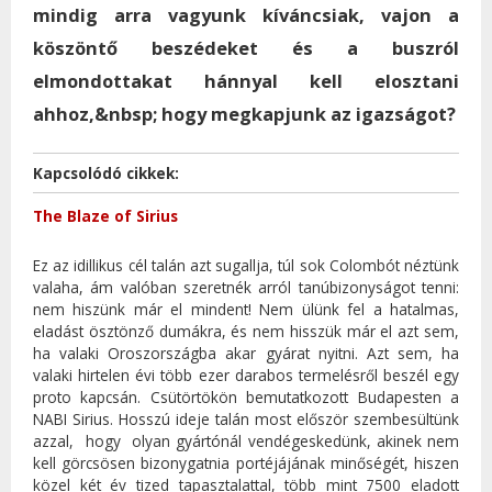
mindig arra vagyunk kíváncsiak, vajon a
köszöntő beszédeket és a buszról
elmondottakat hánnyal kell elosztani
ahhoz,&nbsp; hogy megkapjunk az igazságot?
Kapcsolódó cikkek:
The Blaze of Sirius
Ez az idillikus cél talán azt sugallja, túl sok Colombót néztünk
valaha, ám valóban szeretnék arról tanúbizonyságot tenni:
nem hiszünk már el mindent! Nem ülünk fel a hatalmas,
eladást ösztönző dumákra, és nem hisszük már el azt sem,
ha valaki Oroszországba akar gyárat nyitni. Azt sem, ha
valaki hirtelen évi több ezer darabos termelésről beszél egy
proto kapcsán. Csütörtökön bemutatkozott Budapesten a
NABI Sirius. Hosszú ideje talán most először szembesültünk
azzal, hogy olyan gyártónál vendégeskedünk, akinek nem
kell görcsösen bizonygatnia portéjájának minőségét, hiszen
közel két év tized tapasztalattal, több mint 7500 eladott