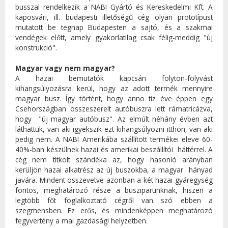
busszal rendelkezik a NABI Gyártó és Kereskedelmi Kft. A
kaposvári, ill. budapesti illetőségű cég olyan prototípust
mutatott be tegnap Budapesten a sajtó, és a szakmai
vendégek előtt, amely gyakorlatilag csak félig-meddig "új
konstrukció".
Magyar vagy nem magyar?
A hazai bemutatók kapcsán folyton-folyvást
kihangsúlyozásra kerül, hogy az adott termék mennyire
magyar busz. Így történt, hogy anno tíz éve éppen egy
Csehországban összeszerelt autóbuszra lett rámatricázva,
hogy "új magyar autóbusz". Az elmúlt néhány évben azt
láthattuk, van aki igyekszik ezt kihangsúlyozni itthon, van aki
pedig nem. A NABI Amerikába szállított termékei eleve 60-
40%-ban készülnek hazai és amerikai beszállítói háttérrel. A
cég nem titkolt szándéka az, hogy hasonló arányban
kerüljön hazai alkatrész az új buszokba, a magyar hányad
javára. Mindent összevetve azonban a két hazai gyáregység
fontos, meghatározó része a busziparunknak, hiszen a
legtöbb főt foglalkoztató cégről van szó ebben a
szegmensben. Ez erős, és mindenképpen meghatározó
fegyvertény a mai gazdasági helyzetben.