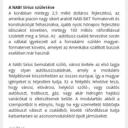
A NABI Sirius születése
A korábban mintegy 2,5 millió dolláros fejlesztésű, az
amerikai piacon nagy sikert aratott NABI BRT formatervét és
konstrukcióját felhasználva, újabb nyolc hónapos fejlesztési
időszakot követően, mintegy 100 milliós ráfordítással
született meg a Sirius. Az autóbusz-család tervezése során
a vállalat igyekezett azt a forradalmi -szintén magyar-
formatervet követni, amelyet az Amerikába szállított buszok
esetében már használ.
A NABI Sirius bemutatott szóló, városi kivitele az első tagja
egy olyan autóbuszcsaládnak, amely a moduláris
felépítésnek köszönhetően az összes európai, így a magyar
igényeket is teljesíteni tudja. Ez a felépítés lehetővé teszi,
hogy városi, elővárosi, helyközi szóló-, vagy csuklós
autóbuszt, trolibuszt, gáz, vagy akár hidrogén hajtásű
variácókat is elkészítsenek belőle. A modulartiás abból a
szempontból is előnyös, hogy ha egy üzemeltető többfajta
autóbuszt választ a családból, kisebb ráfordítással tudja
karbantartani az azonosmodulokból épült járműveket.