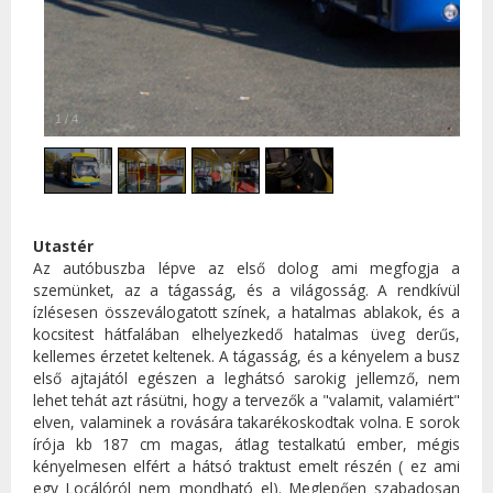
1
/
4
Utastér
Az autóbuszba lépve az első dolog ami megfogja a
szemünket, az a tágasság, és a világosság. A rendkívül
ízlésesen összeválogatott színek, a hatalmas ablakok, és a
kocsitest hátfalában elhelyezkedő hatalmas üveg derűs,
kellemes érzetet keltenek. A tágasság, és a kényelem a busz
első ajtajától egészen a leghátsó sarokig jellemző, nem
lehet tehát azt rásütni, hogy a tervezők a "valamit, valamiért"
elven, valaminek a rovására takarékoskodtak volna. E sorok
írója kb 187 cm magas, átlag testalkatú ember, mégis
kényelmesen elfért a hátsó traktust emelt részén ( ez ami
egy Locálóról nem mondható el). Meglepően szabadosan