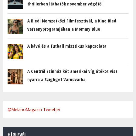
thrillerben láthatók november végétől
A Bledi Nemzetközi Filmfesztivál, a Kino Bled
versenyprogramjában a Mommy Blue
A kávé és a futball misztikus kapcsolata
A Centrál Színház két amerikai vígjátékot visz
nyárra a Szigliget Várudvarba
@MelanoMagazin Tweetjei
HÍRLEVÉL