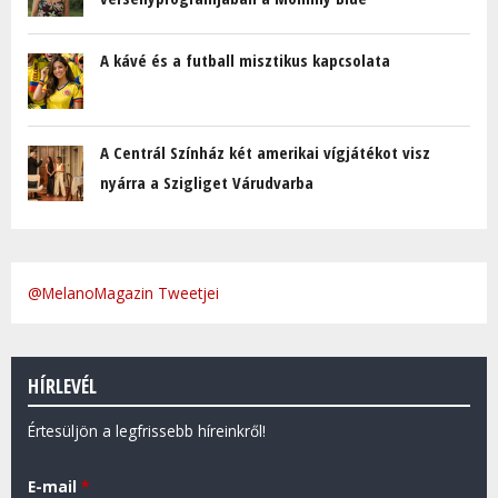
A kávé és a futball misztikus kapcsolata
A Centrál Színház két amerikai vígjátékot visz
nyárra a Szigliget Várudvarba
@MelanoMagazin Tweetjei
HÍRLEVÉL
Értesüljön a legfrissebb híreinkről!
E-mail
*