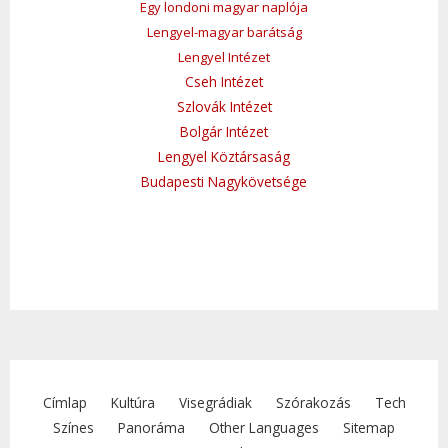
Egy londoni magyar naplója
Lengyel-magyar barátság
Lengyel Intézet
Cseh Intézet
Szlovák Intézet
Bolgár Intézet
Lengyel Köztársaság
Budapesti Nagykövetsége
Címlap
Kultúra
Visegrádiak
Szórakozás
Tech
Színes
Panoráma
Other Languages
Sitemap