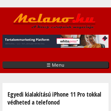
Ugrás
a
tartalomra
☰ Menu
Jelenlegi hely
Egyedi kialakítású iPhone 11 Pro tokkal
védheted a telefonod