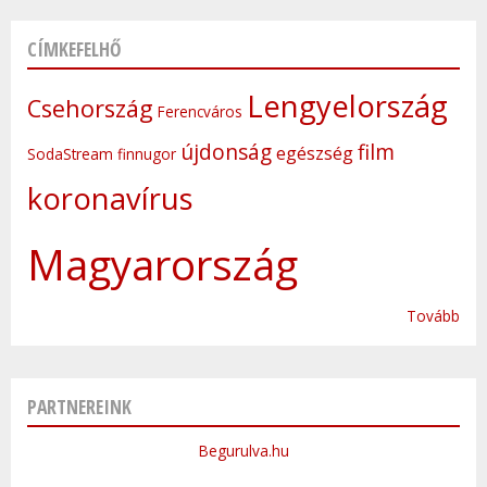
CÍMKEFELHŐ
Lengyelország
Csehország
Ferencváros
újdonság
film
egészség
SodaStream
finnugor
koronavírus
Magyarország
Tovább
PARTNEREINK
Begurulva.hu