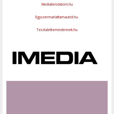
Mediabirodalom.hu
Egyszermarlattamautot.hu
Tesztalelkemindennek.hu