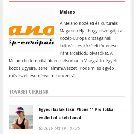
Melano
A Melano Közéleti és Kulturális
Magazin célja, hogy kiszolgálja a
Közép-Európa országainak
kulturális és közéleti történései
iránt érdeklődő olvasókat. A
Melano.hu tematikájában elsősorban a Visegrádi-négyek
közös ügyeire, zenei, filmművészeti, irodalmi és egyéb
művészeti eseményeire koncentrál.
TOVÁBBI CIKKEINK
Egyedi kialakítású iPhone 11 Pro tokkal
védheted a telefonod
2019 okt 19 - 07:25