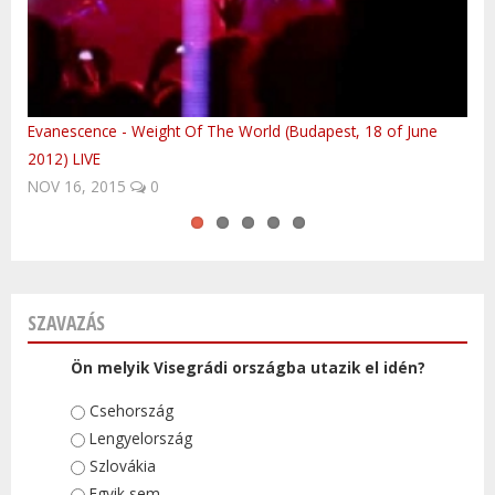
Evanescence - Weight Of The World (Budapest, 18 of June
Szlovákia - télen is a meglepetések országa!
Oceana - Endless Summer
Polish Anthem by Hungarian FolkEmbassy
Volvo Trucks platooning first time in Central-Europe
2012) LIVE
NOV 16, 2015
0
SZAVAZÁS
Ön melyik Visegrádi országba utazik el idén?
Választások
Csehország
Lengyelország
Szlovákia
Egyik sem.