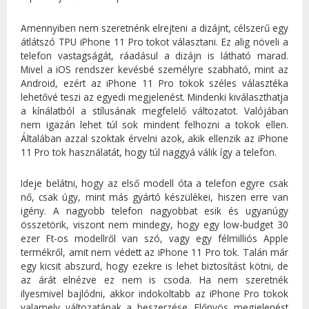
Amennyiben nem szeretnénk elrejteni a dizájnt, célszerű egy
átlátszó TPU iPhone 11 Pro tokot választani. Ez alig növeli a
telefon vastagságát, ráadásul a dizájn is látható marad.
Mivel a iOS rendszer kevésbé személyre szabható, mint az
Android, ezért az iPhone 11 Pro tokok széles választéka
lehetővé teszi az egyedi megjelenést. Mindenki kiválaszthatja
a kínálatból a stílusának megfelelő változatot. Valójában
nem igazán lehet túl sok mindent felhozni a tokok ellen.
Általában azzal szoktak érvelni azok, akik ellenzik az iPhone
11 Pro tok használatát, hogy túl naggyá válik így a telefon.
Ideje belátni, hogy az első modell óta a telefon egyre csak
nő, csak úgy, mint más gyártó készülékei, hiszen erre van
igény. A nagyobb telefon nagyobbat esik és ugyanúgy
összetörik, viszont nem mindegy, hogy egy low-budget 30
ezer Ft-os modellről van szó, vagy egy félmilliós Apple
termékről, amit nem védett az iPhone 11 Pro tok. Talán már
egy kicsit abszurd, hogy ezekre is lehet biztosítást kötni, de
az árát elnézve ez nem is csoda. Ha nem szeretnék
ilyesmivel bajlódni, akkor indokoltabb az iPhone Pro tokok
valamely változatának a beszerzése. Előnyös megjelenést