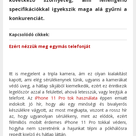
specifikációkkal igyekszik maga alá gyűrni a
konkurenciát.
Kapcsolódó cikkek:
Ezért nézzük meg egymás telefonját
Itt is megjelent a tripla kamera, ám ez olyan kialakítást
kapott, ami elég sérülékenynek tűnik, ugyanis a kamerákat
védő üveg, a hátlap síkjából kiemelkedik, ezért ez érintkezik
legelőször azzal a felülettel, ahová letesszük, vagy leejtjük a
telefont. Az
iPhone 11 Pro tok használata
éppen emiatt
indokolt. Jó hír, hogy aki egy minőségi és bivalyerős
készülékre vágyott, az most megkapta, viszont a rossz hír
az, hogy ugyanolyan sérülékeny, mint az elődök, ezért
félmilliós mobilt érdemes iPhone 11 Pro tokkal védeni,
hogyha nem szeretnénk a hajunkat tépni a pókhálósra
repedt kijelző és hátlap láttán.