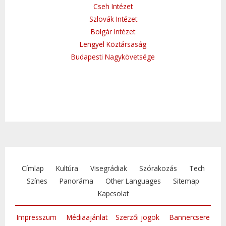
Cseh Intézet
Szlovák Intézet
Bolgár Intézet
Lengyel Köztársaság
Budapesti Nagykövetsége
Címlap
Kultúra
Visegrádiak
Szórakozás
Tech
Színes
Panoráma
Other Languages
Sitemap
Kapcsolat
Impresszum
Médiaajánlat
Szerzői jogok
Bannercsere