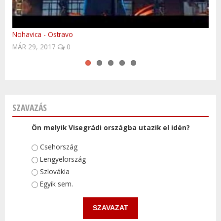
Nohavica - Ostravo
Easy to be finished?
Fedezd fel Lengyelországot!
Volvo Trucks platooning first time in Central-Europe
Szlovákia - télen is a meglepetések országa!
JAN 10, 2016
0
SZAVAZÁS
Ön melyik Visegrádi országba utazik el idén?
Választások
Csehország
Lengyelország
Szlovákia
Egyik sem.