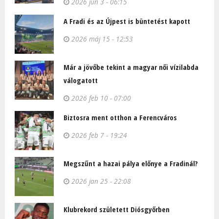
2026 jún 3 - 06:15
A Fradi és az Újpest is büntetést kapott
2026 máj 15 - 12:53
Már a jövőbe tekint a magyar női vízilabda
válogatott
2026 feb 10 - 07:00
Biztosra ment otthon a Ferencváros
2026 feb 7 - 19:24
Megszűnt a hazai pálya előnye a Fradinál?
2026 jan 25 - 22:08
Klubrekord született Diósgyőrben