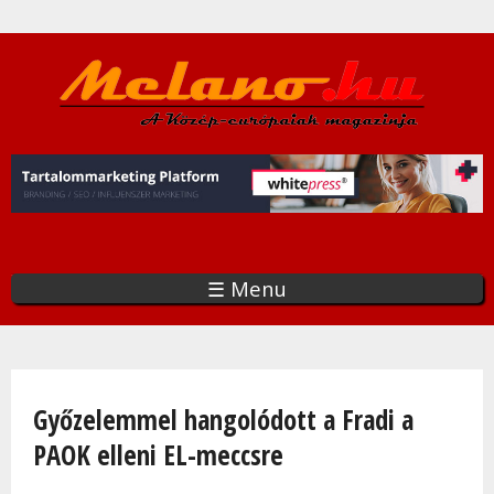
Ugrás
a
tartalomra
☰ Menu
Jelenlegi hely
Győzelemmel hangolódott a Fradi a
PAOK elleni EL-meccsre