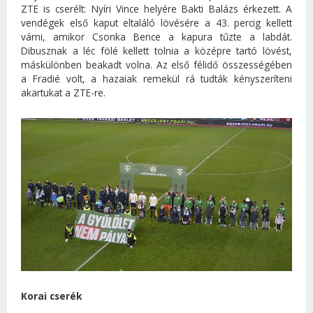
ZTE is cserélt: Nyíri Vince helyére Bakti Balázs érkezett. A
vendégek első kaput eltaláló lövésére a 43. percig kellett
várni, amikor Csonka Bence a kapura tűzte a labdát.
Dibusznak a léc fölé kellett tolnia a középre tartó lövést,
máskülönben beakadt volna. Az első félidő összességében
a Fradié volt, a hazaiak remekül rá tudták kényszeríteni
akartukat a ZTE-re.
Korai cserék