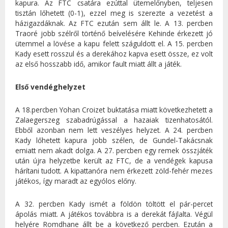
kapura. Az FTC csatára ezúttal ütemelőnyben, teljesen
tisztán lőhetett (0-1), ezzel meg is szerezte a vezetést a
házigazdáknak. Az FTC ezután sem állt le. A 13. percben
Traoré jobb szélről történő beívelésére Kehinde érkezett jó
ütemmel a lövése a kapu felett száguldott el. A 15. percben
Kady esett rosszul és a derekához kapva esett össze, ez volt
az első hosszabb idő, amikor fault miatt állt a játék.
Első vendéghelyzet
A 18.percben Yohan Croizet buktatása miatt következhetett a
Zalaegerszeg szabadrúgással a hazaiak tizenhatosától.
Ebből azonban nem lett veszélyes helyzet. A 24. percben
Kady lőhetett kapura jobb szélen, de Gundel-Takácsnak
emiatt nem akadt dolga. A 27. percben egy remek összjáték
után újra helyzetbe került az FTC, de a vendégek kapusa
hárítani tudott. A kipattanóra nem érkezett zöld-fehér mezes
játékos, így maradt az egyólos előny.
A 32. percben Kady ismét a földön töltött el pár-percet
ápolás miatt. A játékos továbbra is a derekát fájlalta. Végül
helyére Romdhane állt be a következő percben. Ezután a