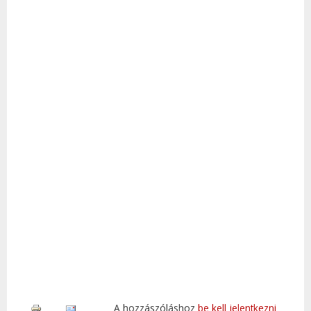
A hozzászóláshoz
be kell jelentkezni