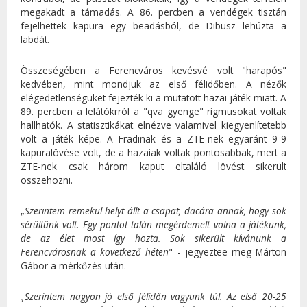
megakadt a támadás. A 86. percben a vendégek tisztán
fejelhettek kapura egy beadásból, de Dibusz lehúzta a
labdát.
Összeségében a Ferencváros kevésvé volt "harapós"
kedvében, mint mondjuk az első félidőben. A nézők
elégedetlenségüket fejezték ki a mutatott hazai játék miatt. A
89. percben a lelátókrról a "qva gyenge" rigmusokat voltak
hallhatók. A statisztikákat elnézve valamivel kiegyenlítetebb
volt a játék képe. A Fradinak és a ZTE-nek egyaránt 9-9
kapuralövése volt, de a hazaiak voltak pontosabbak, mert a
ZTE-nek csak három kaput eltaláló lövést sikerült
összehozni.
„
Szerintem remekül helyt állt a csapat, dacára annak, hogy sok
sérültünk volt. Egy pontot talán megérdemelt volna a játékunk,
de az élet most így hozta. Sok sikerült kívánunk a
Ferencvárosnak a következő héten
" - jegyeztee meg Márton
Gábor a mérkőzés után.
„Szerintem nagyon jó első félidőn vagyunk túl. Az első 20-25