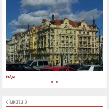
Varsó
Prága
CÍMKEFELHŐ