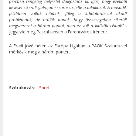
percben rengeteg helyzetet dolgoztunk ki. Igaz, hogy ezekből
keveset sikerült gólra,ami szorossá tette a találkozót. A második
félidőben voltak hibáink, főleg a labdatartással akadt
problémánk, de örülök annak, hogy összeségében sikerült
megszerezni a három pontot, mert ez volt a kitűzött célunk"
-
jegyezte meg Pascal Jansen a Ferencváros trénere.
A Fradi jövő héten az Európa Ligában a PAOK Szalonikivel
mérkőzik meg a három pontért.
Szórakozás:
Sport