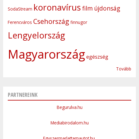
koronavírus
film
újdonság
SodaStream
Csehország
Ferencváros
finnugor
Lengyelország
Magyarország
egészség
Tovább
PARTNEREINK
Begurulva.hu
Mediabirodalom.hu
Egyszermarlattamautot.hu