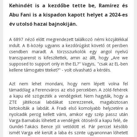
Kehindét is a kezdőbe tette be, Ramírez és
Abu Fani is a kispadon kapott helyet a 2024-es
év utolsó hazai bajnokiján.
A 6897 néző előtt megrendezett találkozó némi közjátékkal
indult. A B-közép ugyanis a kezdőrúgást követő öt percben
csendben maradt. A törzsszurkolók egy angol nyelvű
transzparenst is kifeszítettek, amin az állt, hogy „Are we
supposed to support only in the EL?" Vagyis, "csak az EL-ben
kellene támogatni titeket?" - volt olvasható a kérdés.
Azt nem lehet mondani, hogy nem lépett volna fel
támadólag a Ferencváros az első percekben. A zöld-fehérek
a kapu elé szögezték a vendégeket. Nem hagyták, hogy a
ZTE játékosai labdákat szerezzenek, magabiztosan
birtokolták a labdát. A Fradi első komolyabb helyzetére a
nyolcadik percig kellett várni, amikor egy szép passz után
Varga Barnabás lőhetett a vendégek ötöséről a kapu felé, de
Gundel-Takács Bence jól vetődött el. Pár perccel később
ismét Varga elé került a laba és szinte ugyanonnan lőhetett