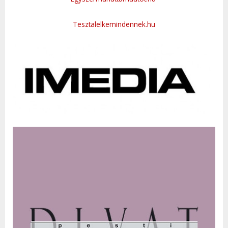
Tesztalelkemindennek.hu