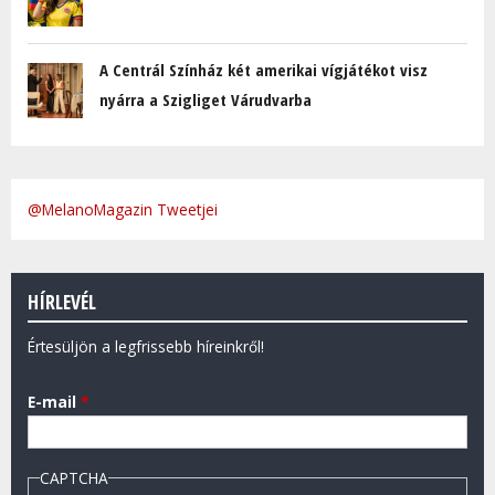
A Centrál Színház két amerikai vígjátékot visz
nyárra a Szigliget Várudvarba
@MelanoMagazin Tweetjei
HÍRLEVÉL
Értesüljön a legfrissebb híreinkről!
E-mail
*
CAPTCHA