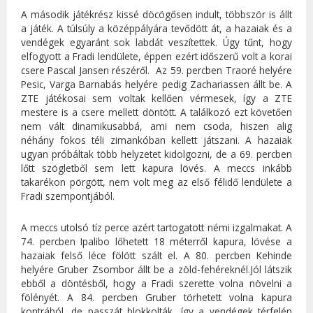
A második játékrész kissé döcögősen indult, többször is állt
a játék. A túlsúly a középpályára tevődött át, a hazaiak és a
vendégek egyaránt sok labdát veszítettek. Úgy tűnt, hogy
elfogyott a Fradi lendülete, éppen ezért időszerű volt a korai
csere Pascal Jansen részéről. Az 59. percben Traoré helyére
Pesic, Varga Barnabás helyére pedig Zachariassen állt be. A
ZTE játékosai sem voltak kellően vérmesek, így a ZTE
mestere is a csere mellett döntött. A találkozó ezt követően
nem vált dinamikusabbá, ami nem csoda, hiszen alig
néhány fokos téli zimankóban kellett játszani. A hazaiak
ugyan próbáltak több helyzetet kidolgozni, de a 69. percben
lőtt szögletből sem lett kapura lövés. A meccs inkább
takarékon pörgött, nem volt meg az első félidő lendülete a
Fradi szempontjából.
A meccs utolsó tíz perce azért tartogatott némi izgalmakat. A
74. percben Ipalibo lőhetett 18 méterről kapura, lövése a
hazaiak felső léce fölött szált el. A 80. percben Kehinde
helyére Gruber Zsombor állt be a zöld-fehéreknél.Jól látszik
ebből a döntésből, hogy a Fradi szerette volna növelni a
fölényét. A 84. percben Gruber törhetett volna kapura
kontrából, de passzát blokkolták, így a vendégek térfelén