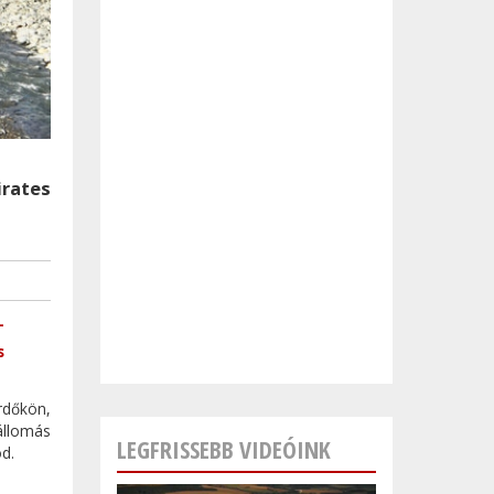
rates
-
s
rdőkön,
állomás
LEGFRISSEBB VIDEÓINK
od.