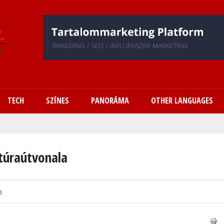
Ugrás
a
tartalomra
TECH
SZÍNES
PANORÁMA
OTHER LANGUAGES
 túraútvonala
o