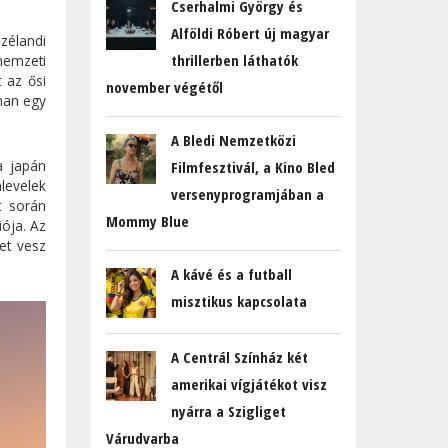
Cserhalmi György és
Alföldi Róbert új magyar
zélandi
thrillerben láthatók
nemzeti
 az ősi
november végétől
nnan egy
A Bledi Nemzetközi
a japán
Filmfesztivál, a Kino Bled
levelek
versenyprogramjában a
t során
Mommy Blue
ója. Az
et vesz
A kávé és a futball
misztikus kapcsolata
A Centrál Színház két
amerikai vígjátékot visz
nyárra a Szigliget
Várudvarba