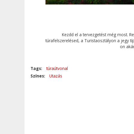
Kezdd el a tervezgetést még most. Repü
túrafelszerelésed, a Turistaosztályon a jegy t
on akár
Tags:
túraútvonal
Színes:
Utazás