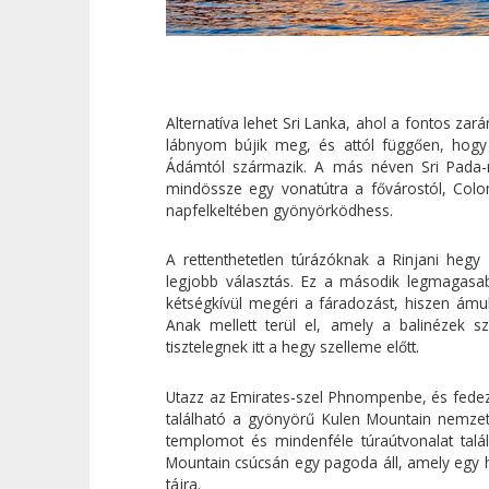
Alternatíva lehet Sri Lanka, ahol a fontos 
lábnyom bújik meg, és attól függően, hogy 
Ádámtól származik. A más néven Sri Pada-
mindössze egy vonatútra a fővárostól, Colom
napfelkeltében gyönyörködhess.
A rettenthetetlen túrázóknak a Rinjani hegy
legjobb választás. Ez a második legmagasab
kétségkívül megéri a fáradozást, hiszen ámul
Anak mellett terül el, amely a balinézek sz
tisztelegnek itt a hegy szelleme előtt.
Utazz az Emirates-szel Phnompenbe, és fedez
található a gyönyörű Kulen Mountain nemzeti 
templomot és mindenféle túraútvonalat talá
Mountain csúcsán egy pagoda áll, amely egy h
tájra.