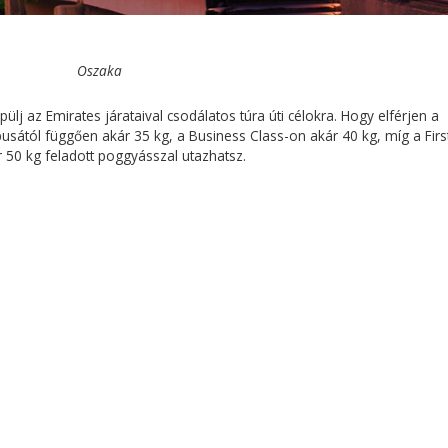
Oszaka
lj az Emirates járataival csodálatos túra úti célokra. Hogy elférjen a
ípusától függően akár 35 kg, a Business Class-on akár 40 kg, míg a Firs
 50 kg feladott poggyásszal utazhatsz.