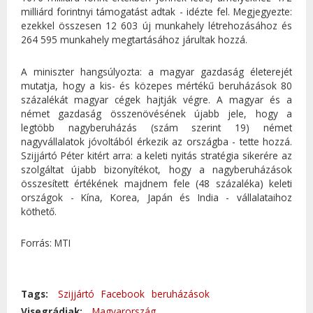
milliárd forintnyi támogatást adtak - idézte fel. Megjegyezte:
ezekkel összesen 12 603 új munkahely létrehozásához és
264 595 munkahely megtartásához járultak hozzá.
A miniszter hangsúlyozta: a magyar gazdaság életerejét
mutatja, hogy a kis- és közepes mértékű beruházások 80
százalékát magyar cégek hajtják végre. A magyar és a
német gazdaság összenövésének újabb jele, hogy a
legtöbb nagyberuházás (szám szerint 19) német
nagyvállalatok jóvoltából érkezik az országba - tette hozzá.
Szijjártó Péter kitért arra: a keleti nyitás stratégia sikerére az
szolgáltat újabb bizonyítékot, hogy a nagyberuházások
összesített értékének majdnem fele (48 százaléka) keleti
országok - Kína, Korea, Japán és India - vállalataihoz
köthető.
Forrás: MTI
Tags:
Szijjártó
Facebook
beruházások
Visegrádiak:
Magyarország