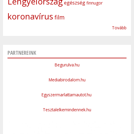
Lengyelország
egészség
finnugor
koronavírus
film
Tovább
PARTNEREINK
Begurulva.hu
Mediabirodalom.hu
Egyszermarlattamautot.hu
Tesztalelkemindennek.hu