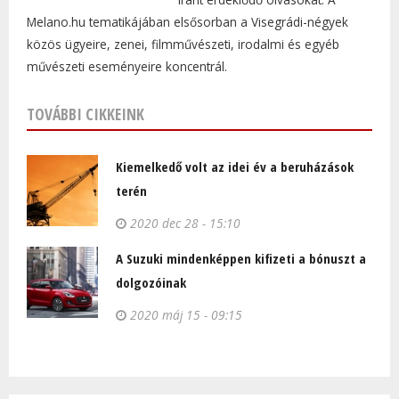
Melano.hu tematikájában elsősorban a Visegrádi-négyek
közös ügyeire, zenei, filmművészeti, irodalmi és egyéb
művészeti eseményeire koncentrál.
TOVÁBBI CIKKEINK
Kiemelkedő volt az idei év a beruházások
terén
2020 dec 28 - 15:10
A Suzuki mindenképpen kifizeti a bónuszt a
dolgozóinak
2020 máj 15 - 09:15