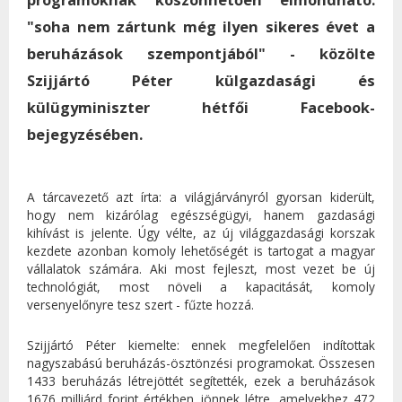
"soha nem zártunk még ilyen sikeres évet a
beruházások szempontjából" - közölte
Szijjártó Péter külgazdasági és
külügyminiszter hétfői Facebook-
bejegyzésében.
A tárcavezető azt írta: a világjárványról gyorsan kiderült,
hogy nem kizárólag egészségügyi, hanem gazdasági
kihívást is jelente. Úgy vélte, az új világgazdasági korszak
kezdete azonban komoly lehetőségét is tartogat a magyar
vállalatok számára. Aki most fejleszt, most vezet be új
technológiát, most növeli a kapacitását, komoly
versenyelőnyre tesz szert - fűzte hozzá.
Szijjártó Péter kiemelte: ennek megfelelően indítottak
nagyszabású beruházás-ösztönzési programokat. Összesen
1433 beruházás létrejöttét segítették, ezek a beruházások
1676 milliárd forint értékben jönnek létre, amelyekhez 472