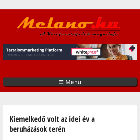
Ugrás
a
tartalomra
☰ Menu
Jelenlegi hely
Kiemelkedő volt az idei év a
beruházások terén