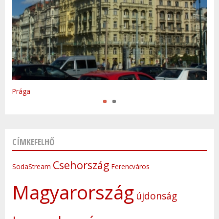
Varsó
Prága
CÍMKEFELHŐ
Csehország
SodaStream
Ferencváros
Magyarország
újdonság