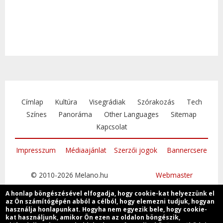
Címlap
Kultúra
Visegrádiak
Szórakozás
Tech
Színes
Panoráma
Other Languages
Sitemap
Kapcsolat
Impresszum
Médiaajánlat
Szerzői jogok
Bannercsere
© 2010-2026 Melano.hu
Webmaster
A honlap böngészésével elfogadja, hogy cookie-kat helyezzünk el
az Ön számítógépén abból a célból, hogy elemezni tudjuk, hogyan
használja honlapunkat. Hogyha nem egyezik bele, hogy cookie-
kat használjunk, amikor Ön ezen az oldalon böngészik,
Csatlakozzon