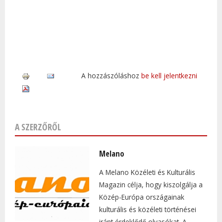
A hozzászóláshoz
be kell jelentkezni
A SZERZŐRŐL
Melano
A Melano Közéleti és Kulturális
Magazin célja, hogy kiszolgálja a
Közép-Európa országainak
kulturális és közéleti történései
iránt érdeklődő olvasókat. A